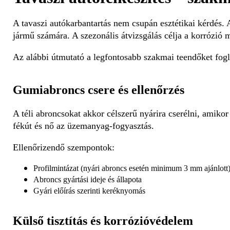
A tavaszi autókarbantartás nem csupán esztétikai kérdés. A
jármű számára. A szezonális átvizsgálás célja a korrózió 
Az alábbi útmutató a legfontosabb szakmai teendőket fogl
Gumiabroncs csere és ellenőrzés
A téli abroncsokat akkor célszerű nyárira cserélni, amiko
fékút és nő az üzemanyag-fogyasztás.
Ellenőrizendő szempontok:
Profilmintázat (nyári abroncs esetén minimum 3 mm ajánlott
Abroncs gyártási ideje és állapota
Gyári előírás szerinti keréknyomás
Külső tisztítás és korrózióvédelem