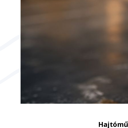
Hajtóműo