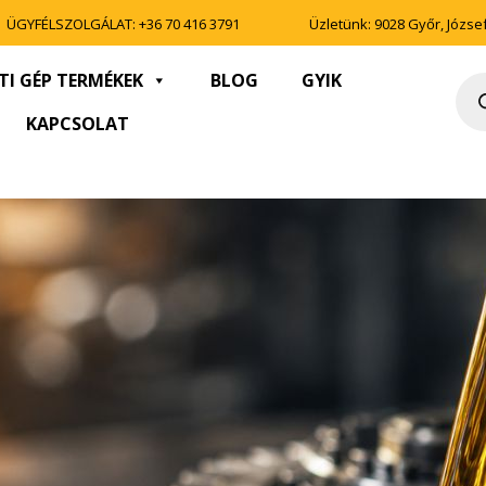
ÜGYFÉLSZOLGÁLAT:
+36 70 416 3791
Üzletünk: 9028 Győr, József 
TI GÉP TERMÉKEK
BLOG
GYIK
Pro
sea
KAPCSOLAT