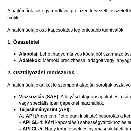
A hajtóműolajok egy rendkívül precízen tervezett, összetet
múlik.
A hajtóműolajokkal kapcsolatos legfontosabb tudnivalók:
1. Összetétel
Alapolaj:
Lehet hagyományos kőolajból származó
ás
Adalékok:
Mérnöki precizitással adagolt vegyi anyago
2. Osztályozási rendszerek
A hajtóműolajokat két fő szempont alapján soroljuk osztály
Viszkozitás (SAE):
A folyási tulajdonságokat és a sűr
vagy speciális ipari gépeknél használják.
Teljesít
ményszint (API):
Az
API
(American Petroleum Institute) besorolás a ken
– API GL-4:
Kézi kapcsolású sebességváltókhoz és eny
– API GL-5:
Nagy terhelésnek és nyomásnak kitett hip