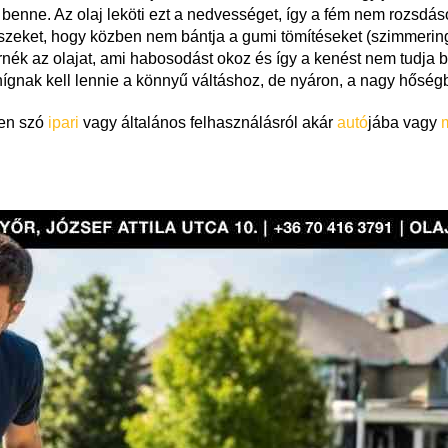
e benne. Az olaj leköti ezt a nedvességet, így a fém nem rozsdás
észeket, hogy közben nem bántja a gumi tömítéseket (szimmerin
rnék az olajat,
ami habosodást okoz és így a kenést nem tudja b
 hígnak kell lennie a könnyű váltáshoz, de nyáron, a nagy hősé
yen szó
ipari
vagy általános felhasználásról akár
autó
jába vagy