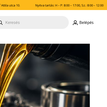
Attila utca 10.
Nyitva tartás: H – P: 8:00 – 17:00, Sz.: 8:00 – 12:00
ducts
rch
Belépés