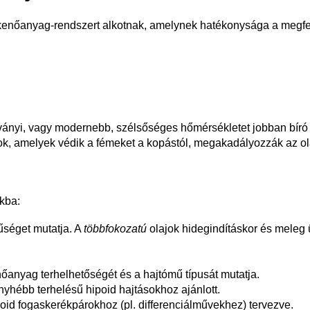
t kenőanyag-rendszert alkotnak, amelynek hatékonysága a megfel
ványi
, vagy modernebb, szélsőséges hőmérsékletet jobban bír
k, amelyek védik a fémeket a kopástól, megakadályozzák az ola
okba:
űséget mutatja. A
többfokozatú
olajok hidegindításkor és meleg 
őanyag terhelhetőségét és a hajtómű típusát mutatja.
hébb terhelésű hipoid hajtásokhoz ajánlott.
oid fogaskerékpárokhoz (pl. differenciálművekhez) tervezve.