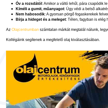
Óv a rozsdától
: Amikor a váltó lehűl, pára csapódik l
Kíméli a gumit,
műanyagot
: Úgy védi a belső alkatr
Nem habosodik
: A gyorsan pörgő fogaskerekek felve
Bírja a hideget és a meleget
: Télen, fagyban is elég
Az
Olajcentrumban
számtalan márkát megtalál nálunk, leg
Kollégáink segítenek a megfelelő olaj kiválasztásában.