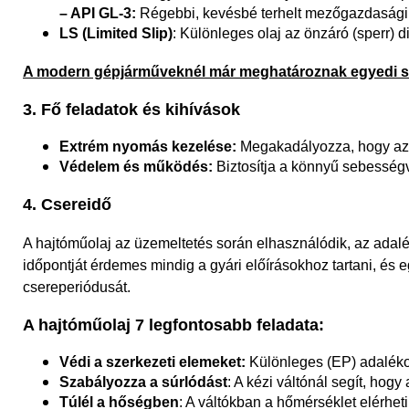
–
API
GL-3:
Régebbi, kevésbé terhelt mezőgazdasági
LS (Limited Slip)
: Különleges olaj az önzáró (sperr) 
A modern gépjárműveknél már meghatároznak egyedi speci
3. Fő feladatok és kihívások
Extrém nyomás kezelése:
Megakadályozza, hogy az e
Védelem és működés:
Biztosítja a könnyű sebességvál
4. Csereidő
A hajtóműolaj az üzemeltetés során elhasználódik, az ada
időpontját érdemes mindig a gyári előírásokhoz tartani, é
csereperiódusát.
A hajtóműolaj 7 legfontosabb feladata:
Védi a
szerkezeti elemeket:
Különleges (EP) adalék
Szabályozza
a súrlódást
: A kézi váltónál segít, ho
Túlél a hőségben
: A váltókban a hőmérséklet elérheti