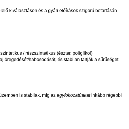
elő kiválasztáson és a gyári előírások szigorú betartásán
ó
szintetikus / részszintetikus
(észter, poliglikol).
j öregedését/habosodását, és stabilan tartják a sűrűséget.
üzemben is stabilak, míg az
egyfokozatúakat
inkább régebbi