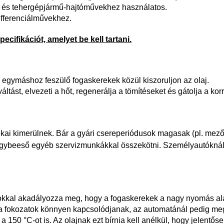
 és tehergépjármű-hajtóművekhez használatos.
differenciálművekhez.
fikációt, amelyet be kell tartani.
gymáshoz feszülő fogaskerekek közül kiszoruljon az olaj.
tást, elvezeti a hőt, regenerálja a tömítéseket és gátolja a korr
lékai kimerülnek. Bár a gyári csereperiódusok magasak (pl. m
s egybeeső egyéb szervizmunkákkal összekötni. Személyautóknál 
okkal akadályozza meg, hogy a fogaskerekek a nagy nyomás al
gy a fokozatok könnyen kapcsolódjanak, az automatánál pedig me
 a 150 °C-ot is. Az olajnak ezt bírnia kell anélkül, hogy
jelentőse