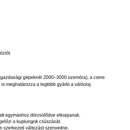
óziót.
ezőgazdasági gépeknél 2000–3000 üzemóra), a csere
is meghatározza a legtöbb gyártó a válóolaj
att egymáshoz dörzsölődve elkopjanak.
gelőzi a kuplungok csúszását.
n szerkezeti változást szenvedne
.