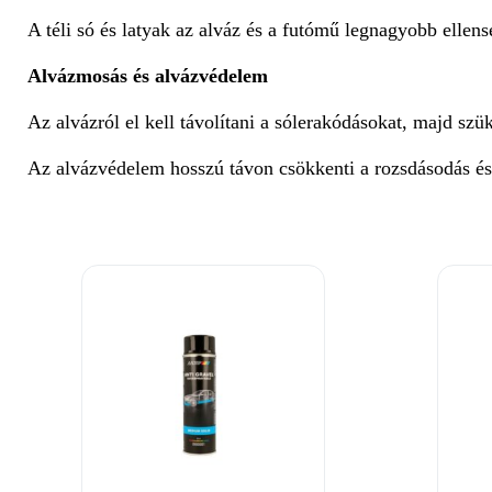
A téli só és latyak az alváz és a futómű legnagyobb ellens
Alvázmosás és alvázvédelem
Az alvázról el kell távolítani a sólerakódásokat, majd sz
Az alvázvédelem hosszú távon csökkenti a rozsdásodás és 