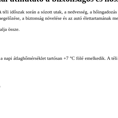
 téli időszak során a sózott utak, a nedvesség, a hőingadozás 
megelőzése, a biztonság növelése és az autó élettartamának m
alja össze.
r a napi átlaghőmérséklet tartósan +7 °C fölé emelkedik. A t
)