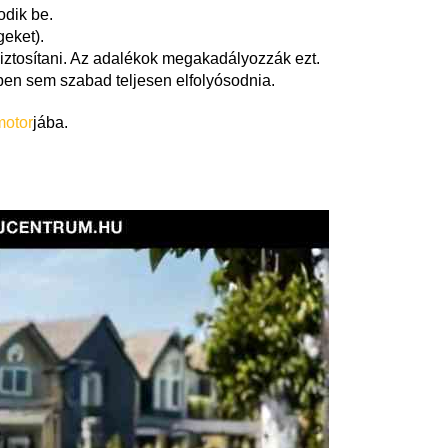
odik be.
geket).
iztosítani. Az adalékok megakadályozzák ezt.
gben sem szabad teljesen elfolyósodnia.
motor
jába.