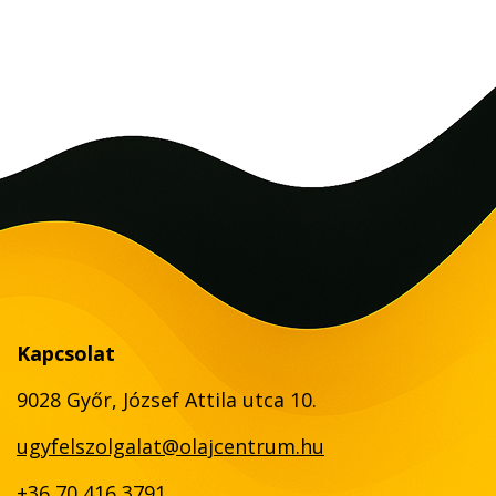
Kapcsolat
9028 Győr, József Attila utca 10.
ugyfelszolgalat@olajcentrum.hu
+36 70 416 3791