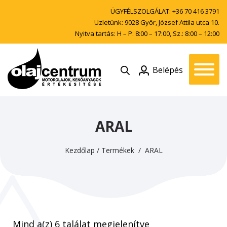
ÜGYFÉLSZOLGÁLAT:
+36 70 416 3791
Üzletünk: 9028 Győr, József Attila utca 10.
Nyitva tartás: H – P: 8:00 – 17:00, Sz.: 8:00 – 12:00
Belépés
ARAL
Kezdőlap
/
Termékek
/ ARAL
Mind a(z) 6 találat megjelenítve