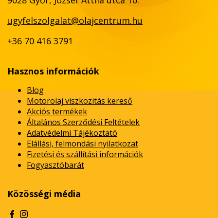
ugyfelszolgalat@olajcentrum.hu
+36 70 416 3791
Hasznos információk
Blog
Motorolaj viszkozitás kereső
Akciós termékek
Általános Szerződési Feltételek
Adatvédelmi Tájékoztató
Elállási, felmondási nyilatkozat
Fizetési és szállítási információk
Fogyasztóbarát
Közösségi média