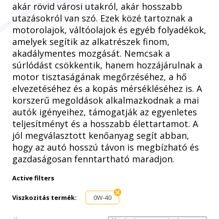
akár rövid városi utakról, akár hosszabb
utazásokról van szó. Ezek közé tartoznak a
motorolajok, váltóolajok és egyéb folyadékok,
amelyek segítik az alkatrészek finom,
akadálymentes mozgását. Nemcsak a
súrlódást csökkentik, hanem hozzájárulnak a
motor tisztaságának megőrzéséhez, a hő
elvezetéséhez és a kopás mérsékléséhez is. A
korszerű megoldások alkalmazkodnak a mai
autók igényeihez, támogatják az egyenletes
teljesítményt és a hosszabb élettartamot. A
jól megválasztott kenőanyag segít abban,
hogy az autó hosszú távon is megbízható és
gazdaságosan fenntartható maradjon.
Active filters
Viszkozitás termék:
0W-40