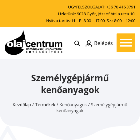
ÜGYFÉLSZOLGÁLAT:
+36 70 416 3791
Üzletünk: 9028 Győr, József Attila utca 10.
Nyitva tartás: H – P: 8:00 – 17:00, Sz.: 8:00 – 12:00
Belépés
Személygépjármű
kenőanyagok
Kezdőlap
/
Termékek
/
Kenőanyagok
/
Személygépjármű
kenőanyagok