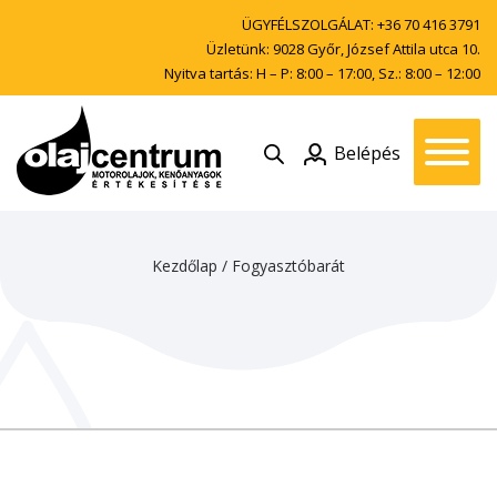
ÜGYFÉLSZOLGÁLAT:
+36 70 416 3791
Üzletünk: 9028 Győr, József Attila utca 10.
Nyitva tartás: H – P: 8:00 – 17:00, Sz.: 8:00 – 12:00
Belépés
Kezdőlap
/ Fogyasztóbarát