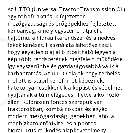
Az UTTO (Universal Tractor Transmission Oil)
egy többfunkciós, kifejezetten
mezőgazdasági és erőgépekhez fejlesztett
kenőanyag, amely egyszerre látja el a
hajtómű, a hidraulikarendszer és a nedves
fékek kenését. Használata lehetővé teszi,
hogy egyetlen olajjal biztosítható legyen a
gép több rendszerének megfelelő működése,
így egyszerűbbé és gazdaságosabbá válik a
karbantartás. Az UTTO olajok nagy terhelés
mellett is stabil kenőfilmet képeznek,
hatékonyan csökkentik a kopást és védelmet
nyújtanak a túlmelegedés, illetve a korrózió
ellen. Különösen fontos szerepük van
traktorokban, kombájnokban és egyéb
modern mezőgazdasági gépekben, ahol a
megbízható erőátvitel és a pontos
hidraulikus működés alapkövetelmény.