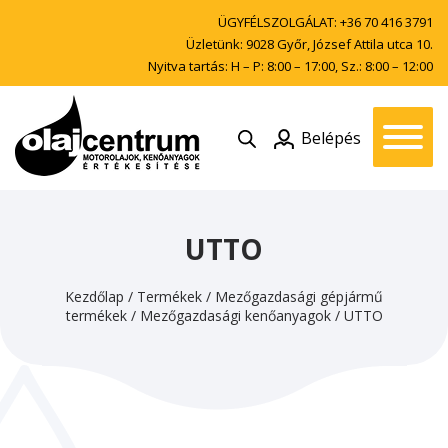
ÜGYFÉLSZOLGÁLAT:
+36 70 416 3791
Üzletünk: 9028 Győr, József Attila utca 10.
Nyitva tartás: H – P: 8:00 – 17:00, Sz.: 8:00 – 12:00
Belépés
UTTO
Kezdőlap
/
Termékek
/
Mezőgazdasági gépjármű
termékek
/
Mezőgazdasági kenőanyagok
/
UTTO