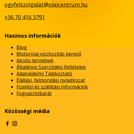
ugyfelszolgalat@olajcentrum.hu
+36 70 416 3791
Hasznos információk
Blog
Motorolaj viszkozitás kereső
Akciós termékek
Általános Szerződési Feltételek
Adatvédelmi Tájékoztató
Elállási, felmondási nyilatkozat
Fizetési és szállítási információk
Fogyasztóbarát
Közösségi média