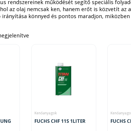
us rendszereinek működését segítő speciális folyad
ahol az olaj nemcsak ken, hanem erőt is közvetít az 
 irányítása könnyed és pontos maradjon, miközben v
megjelenítve
Kenőanyagok
Kenőanyago
PLUNG
FUCHS CHF 11S 1LITER
FUCHS CH