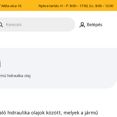
Attila utca 10.
Nyitva tartás: H – P: 8:00 – 17:00, Sz.: 8:00 – 12:00
ducts
rch
Belépés
j
mű hidraulika olaj
ó hidraulika olajok között, melyek a jármű