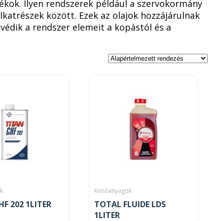
ékok. Ilyen rendszerek például a szervokormány
alkatrészek között. Ezek az olajok hozzájárulnak
édik a rendszer elemeit a kopástól és a
k
Kenőanyagok
F 202 1LITER
TOTAL FLUIDE LDS
1LITER