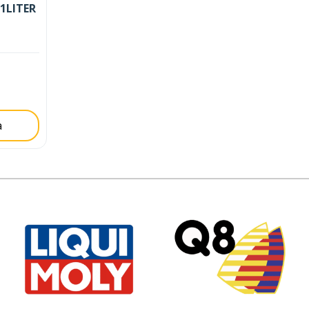
1LITER
a