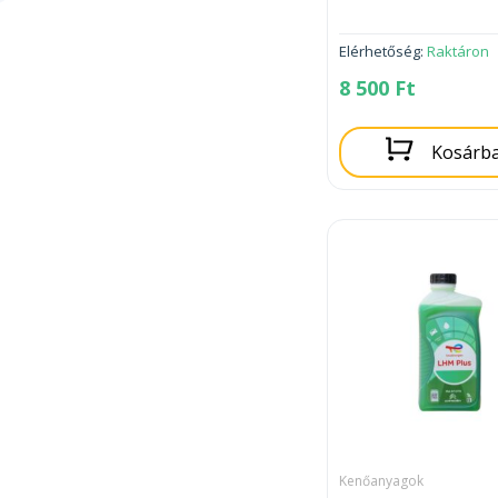
Elérhetőség:
Raktáron
8 500
Ft
Kosárb
Kenőanyagok