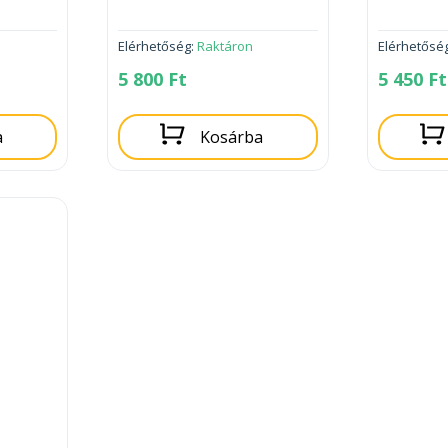
Elérhetőség:
Raktáron
Elérhetősé
5 800
Ft
5 450
Ft
a
Kosárba