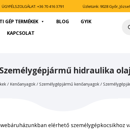
ÜGYFÉLSZOLGÁLAT:
+36 70 416 3791
Üzletünk: 9028 Győr, József 
TI GÉP TERMÉKEK
BLOG
GYIK
Pro
sea
KAPCSOLAT
Személygépjármű hidraulika ola
kek
/
Kenőanyagok
/
Személygépjármű kenőanyagok
/
Személygépjár
 webáruházunkban elérhető személygépkocsikhoz val