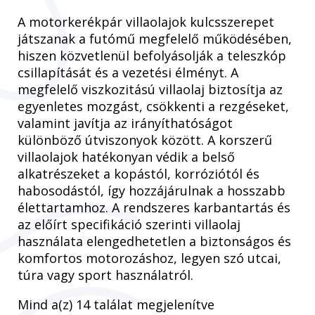
A motorkerékpár villaolajok kulcsszerepet
játszanak a futómű megfelelő működésében,
hiszen közvetlenül befolyásolják a teleszkóp
csillapítását és a vezetési élményt. A
megfelelő viszkozitású villaolaj biztosítja az
egyenletes mozgást, csökkenti a rezgéseket,
valamint javítja az irányíthatóságot
különböző útviszonyok között. A korszerű
villaolajok hatékonyan védik a belső
alkatrészeket a kopástól, korróziótól és
habosodástól, így hozzájárulnak a hosszabb
élettartamhoz. A rendszeres karbantartás és
az előírt specifikáció szerinti villaolaj
használata elengedhetetlen a biztonságos és
komfortos motorozáshoz, legyen szó utcai,
túra vagy sport használatról.
Mind a(z) 14 találat megjelenítve