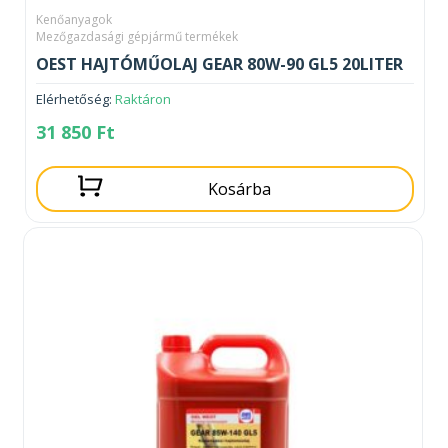
Kenőanyagok
Mezőgazdasági gépjármű termékek
OEST HAJTÓMŰOLAJ GEAR 80W-90 GL5 20LITER
Elérhetőség:
Raktáron
31 850
Ft
Kosárba