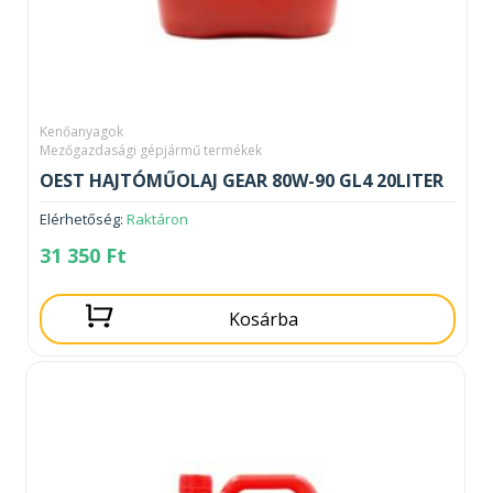
Kenőanyagok
Mezőgazdasági gépjármű termékek
OEST HAJTÓMŰOLAJ GEAR 80W-90 GL4 20LITER
Elérhetőség:
Raktáron
31 350
Ft
Kosárba