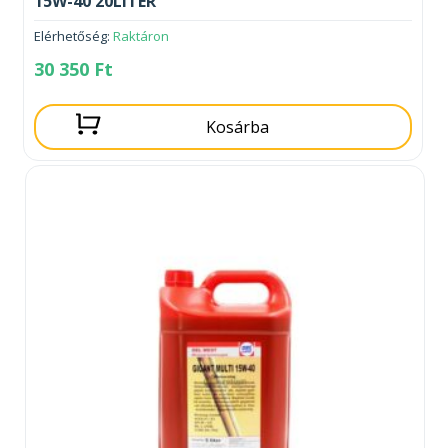
15W-40 20LITER
Elérhetőség:
Raktáron
30 350
Ft
Kosárba