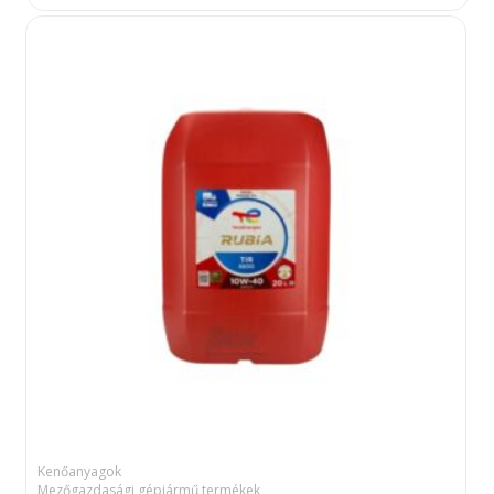
Kenőanyagok
Mezőgazdasági gépjármű termékek