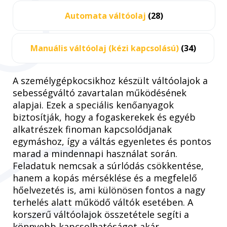
Automata váltóolaj
(28)
Manuális váltóolaj (kézi kapcsolású)
(34)
A személygépkocsikhoz készült váltóolajok a
sebességváltó zavartalan működésének
alapjai. Ezek a speciális kenőanyagok
biztosítják, hogy a fogaskerekek és egyéb
alkatrészek finoman kapcsolódjanak
egymáshoz, így a váltás egyenletes és pontos
marad a mindennapi használat során.
Feladatuk nemcsak a súrlódás csökkentése,
hanem a kopás mérséklése és a megfelelő
hőelvezetés is, ami különösen fontos a nagy
terhelés alatt működő váltók esetében. A
korszerű váltóolajok összetétele segíti a
könnyebb kapcsolhatóságot akár