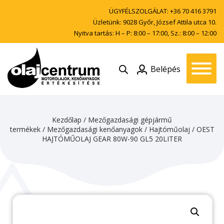
ÜGYFÉLSZOLGÁLAT:
+36 70 416 3791
Üzletünk: 9028 Győr, József Attila utca 10.
Nyitva tartás: H – P: 8:00 – 17:00, Sz.: 8:00 – 12:00
Belépés
Kezdőlap
/
Mezőgazdasági gépjármű
termékek
/
Mezőgazdasági kenőanyagok
/
Hajtóműolaj
/ OEST
HAJTÓMŰOLAJ GEAR 80W-90 GL5 20LITER