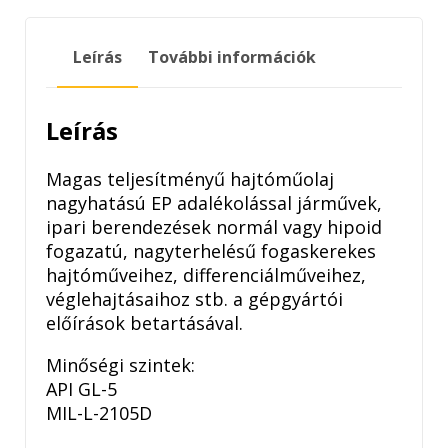
80W-
90
Leírás
További információk
GL5
20LITER
mennyiség
Leírás
Magas teljesítményű hajtóműolaj
nagyhatású EP adalékolással járművek,
ipari berendezések normál vagy hipoid
fogazatú, nagyterhelésű fogaskerekes
hajtóműveihez, differenciálműveihez,
véglehajtásaihoz stb. a gépgyártói
előírások betartásával.
Minőségi szintek:
API GL-5
MIL-L-2105D