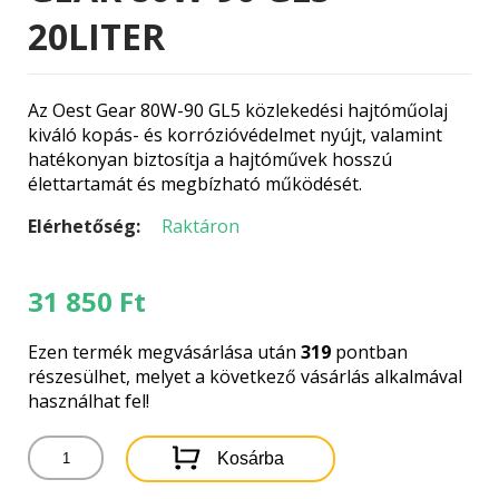
20LITER
Az Oest Gear 80W-90 GL5 közlekedési hajtóműolaj
kiváló kopás- és korrózióvédelmet nyújt, valamint
hatékonyan biztosítja a hajtóművek hosszú
élettartamát és megbízható működését.
Elérhetőség:
Raktáron
31 850
Ft
Ezen termék megvásárlása után
319
pontban
részesülhet, melyet a következő vásárlás alkalmával
használhat fel!
OEST
Kosárba
HAJTÓMŰOLAJ
GEAR