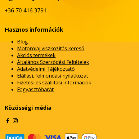
+36 70 416 3791
Hasznos információk
Blog
Motorolaj viszkozitás kereső
Akciós termékek
Általános Szerződési Feltételek
Adatvédelmi Tájékoztató
Elállási, felmondási nyilatkozat
Fizetési és szállítási információk
Fogyasztóbarát
Közösségi média