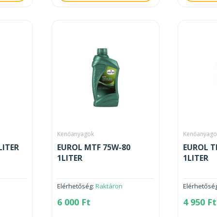
Kenőanyagok
Kenőanyago
LITER
EUROL MTF 75W-80
EUROL T
1LITER
1LITER
Elérhetőség:
Raktáron
Elérhetősé
6 000
Ft
4 950
Ft