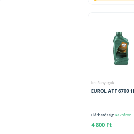
Kenőanyagok
EUROL ATF 6700 1
Elérhetőség:
Raktáron
4 800
Ft