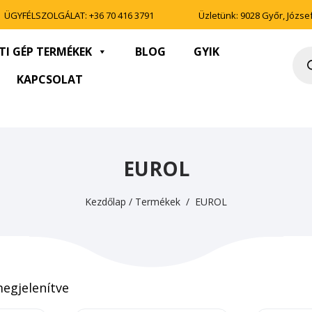
ÜGYFÉLSZOLGÁLAT:
+36 70 416 3791
Üzletünk: 9028 Győr, József 
TI GÉP TERMÉKEK
BLOG
GYIK
Pro
sea
KAPCSOLAT
EUROL
Kezdőlap
/
Termékek
/ EUROL
megjelenítve