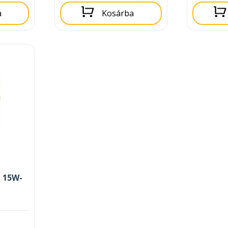
a
Kosárba
 15W-