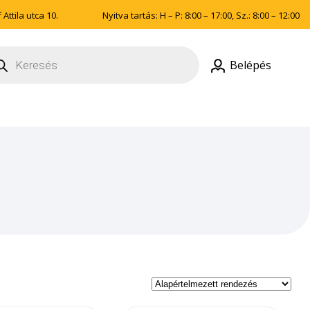
Attila utca 10.
Nyitva tartás: H – P: 8:00 – 17:00, Sz.: 8:00 – 12:00
ducts
rch
Belépés