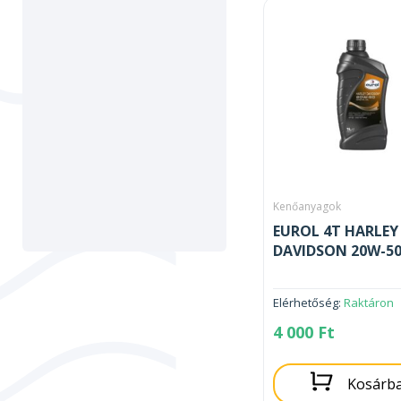
Kenőanyagok
EUROL 4T HARLEY
DAVIDSON 20W-50
Elérhetőség:
Raktáron
4 000
Ft
Kosárb