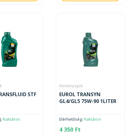
k
Kenőanyagok
RANSFLUID STF
EUROL TRANSYN
GL4/GL5 75W-90 1LITER
g:
Raktáron
Elérhetőség:
Raktáron
4 350
Ft