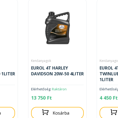
Kenőanyagok
Kenőanyago
EUROL 4T HARLEY
EUROL 4
 1LITER
DAVIDSON 20W-50 4LITER
TWINLUB
1LITER
Elérhetőség:
Raktáron
Elérhetősé
13 750
Ft
4 450
Ft
a
Kosárba