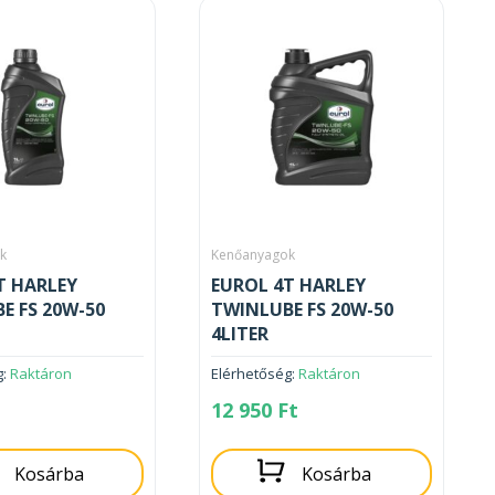
k
Kenőanyagok
T HARLEY
EUROL 4T HARLEY
E FS 20W-50
TWINLUBE FS 20W-50
4LITER
g:
Raktáron
Elérhetőség:
Raktáron
12 950
Ft
Kosárba
Kosárba