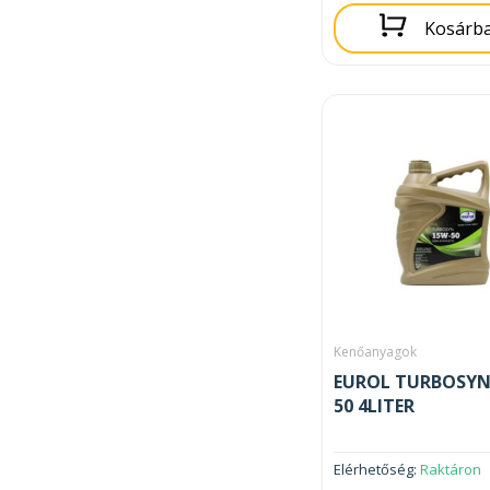
Kosárb
Kenőanyagok
EUROL TURBOSYN
50 4LITER
Elérhetőség:
Raktáron