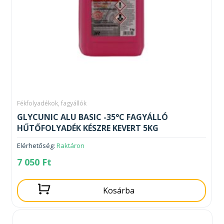
Fékfolyadékok, fagyállók
GLYCUNIC ALU BASIC -35°C FAGYÁLLÓ
HŰTŐFOLYADÉK KÉSZRE KEVERT 5KG
Elérhetőség:
Raktáron
7 050
Ft
Kosárba