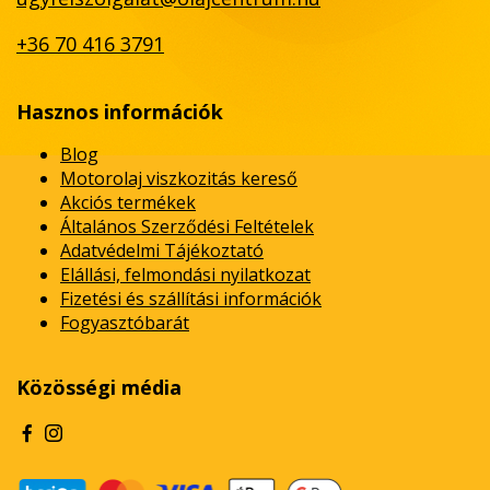
+36 70 416 3791
Hasznos információk
Blog
Motorolaj viszkozitás kereső
Akciós termékek
Általános Szerződési Feltételek
Adatvédelmi Tájékoztató
Elállási, felmondási nyilatkozat
Fizetési és szállítási információk
Fogyasztóbarát
Közösségi média