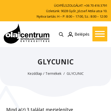
ÜGYFÉLSZOLGÁLAT:
+36 70 416 3791
Üzletünk: 9028 Győr, József Attila utca 10.
Nyitva tartás: H – P: 8:00 – 17:00, Sz.: 8:00 – 12:00
Belépés
GLYCUNIC
Kezdőlap
/
Termékek
/ GLYCUNIC
Mind a(z) 3 találat megjelenítve