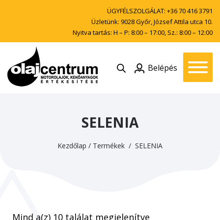
ÜGYFÉLSZOLGÁLAT:
+36 70 416 3791
Üzletünk: 9028 Győr, József Attila utca 10.
Nyitva tartás: H – P: 8:00 – 17:00, Sz.: 8:00 – 12:00
Belépés
SELENIA
Kezdőlap
/
Termékek
/ SELENIA
Mind a(z) 10 találat megjelenítve