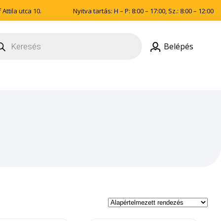
Attila utca 10.
Nyitva tartás: H – P: 8:00 – 17:00, Sz.: 8:00 – 12:00
ducts
rch
Belépés