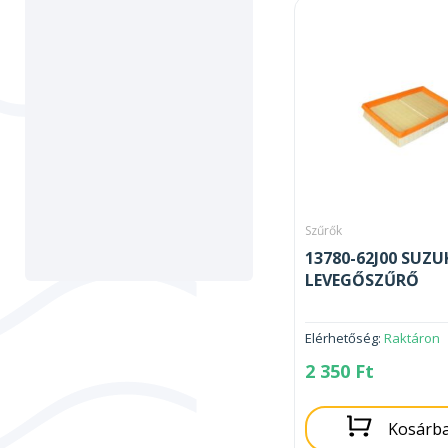
Szűrők
13780-62J00 SUZU
LEVEGŐSZŰRŐ
Elérhetőség:
Raktáron
2 350
Ft
Kosárb