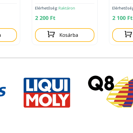
Elérhetőség:
Raktáron
Elérhetősé
2 200
Ft
2 100
Ft
a
Kosárba