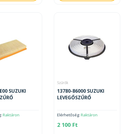
Szűrők
3E00 SUZUKI
13780-86000 SUZUKI
SZŰRŐ
LEVEGŐSZŰRŐ
g:
Raktáron
Elérhetőség:
Raktáron
2 100
Ft