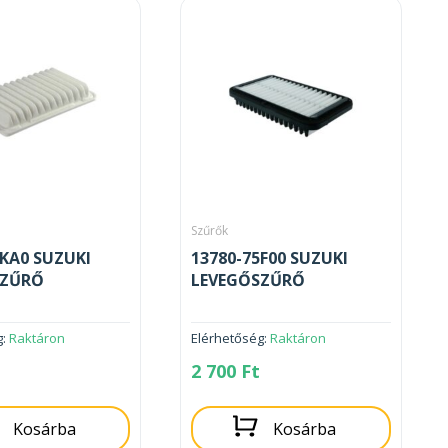
Szűrők
3KA0 SUZUKI
13780-75F00 SUZUKI
SZŰRŐ
LEVEGŐSZŰRŐ
g:
Raktáron
Elérhetőség:
Raktáron
2 700
Ft
Kosárba
Kosárba