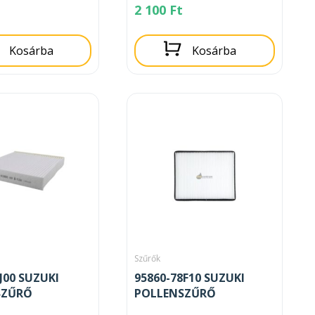
2 100
Ft
Kosárba
Kosárba
Szűrők
J00 SUZUKI
95860-78F10 SUZUKI
SZŰRŐ
POLLENSZŰRŐ