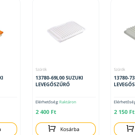
Szűrők
Szűrők
KI
13780-69L00 SUZUKI
13780-7
LEVEGŐSZŰRŐ
LEVEGŐ
Elérhetőség:
Raktáron
Elérhetősé
2 400
Ft
2 150
Ft
a
Kosárba