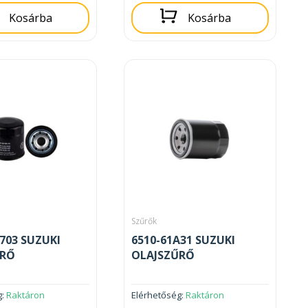
Kosárba
Kosárba
Szűrők
2703 SUZUKI
6510-61A31 SUZUKI
ŰRŐ
OLAJSZŰRŐ
g:
Raktáron
Elérhetőség:
Raktáron