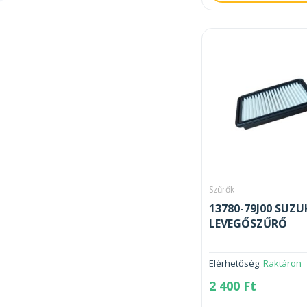
Szűrők
13780-79J00 SUZU
LEVEGŐSZŰRŐ
Elérhetőség:
Raktáron
2 400
Ft