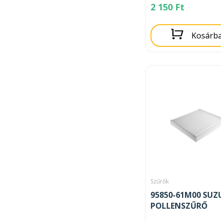
2 150
Ft
Kosárb
Szűrők
95850-61M00 SUZ
POLLENSZŰRŐ