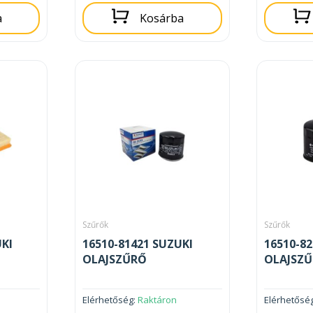
a
Kosárba
Szűrők
Szűrők
UKI
16510-81421 SUZUKI
16510-8
OLAJSZŰRŐ
OLAJSZ
Elérhetőség:
Raktáron
Elérhetősé