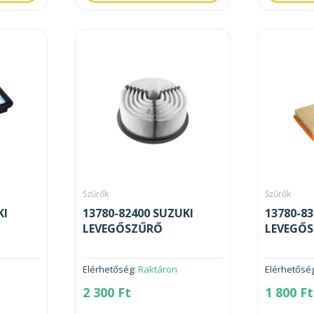
Szűrők
Szűrők
KI
13780-82400 SUZUKI
13780-8
LEVEGŐSZŰRŐ
LEVEGŐ
Elérhetőség:
Raktáron
Elérhetősé
2 300
Ft
1 800
Ft