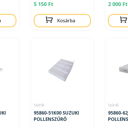
5 150
Ft
2 000
Ft
a
Kosárba
Szűrők
Szűrők
UKI
95860-51K00 SUZUKI
95860-62
POLLENSZŰRŐ
POLLEN