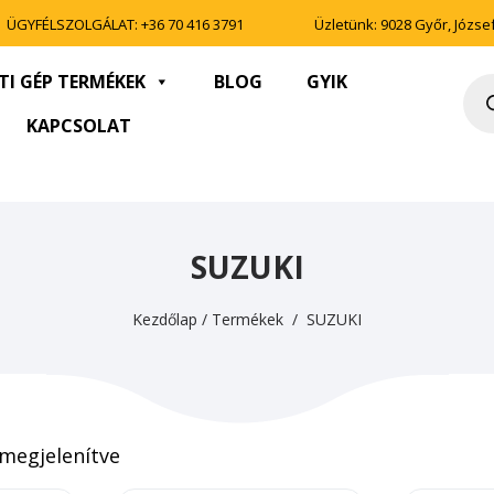
ÜGYFÉLSZOLGÁLAT:
+36 70 416 3791
Üzletünk: 9028 Győr, József 
TI GÉP TERMÉKEK
BLOG
GYIK
Pro
sea
KAPCSOLAT
SUZUKI
Kezdőlap
/
Termékek
/ SUZUKI
 megjelenítve