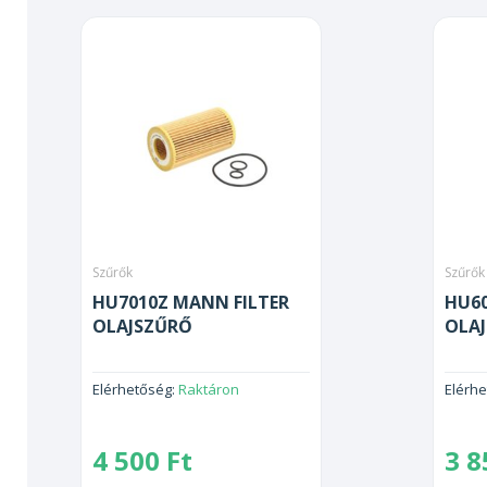
Szűrők
Szűrők
HU7010Z MANN FILTER
HU60
OLAJSZŰRŐ
OLA
Elérhetőség:
Raktáron
Elérh
4 500
Ft
3 