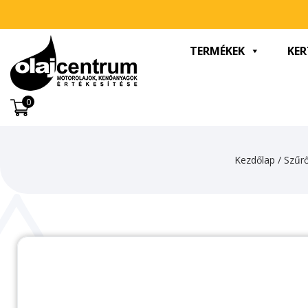
TERMÉKEK
KER
0
Kezdőlap
/
Szűr