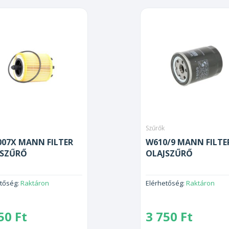
Szűrők
07X MANN FILTER
W610/9 MANN FILTE
JSZŰRŐ
OLAJSZŰRŐ
etőség:
Raktáron
Elérhetőség:
Raktáron
850
Ft
3 750
Ft