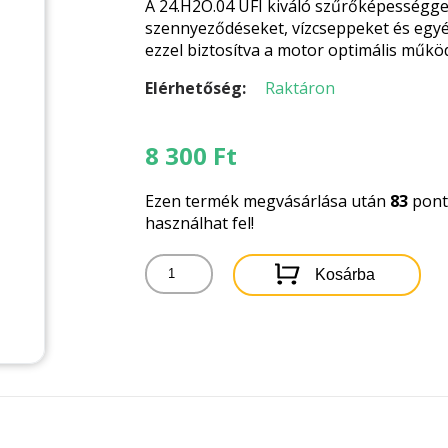
A 24.H2O.04 UFI kiváló szűrőképességgel 
szennyeződéseket, vízcseppeket és egy
ezzel biztosítva a motor optimális műkö
Elérhetőség:
Raktáron
8 300
Ft
Ezen termék megvásárlása után
83
pontb
használhat fel!
24.H2O.04
Kosárba
UFI
ÜZEMANYAGSZŰRŐ
mennyiség