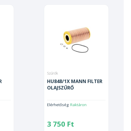
Szűrők
R
HU848/1X MANN FILTER
OLAJSZŰRŐ
Elérhetőség:
Raktáron
3 750
Ft