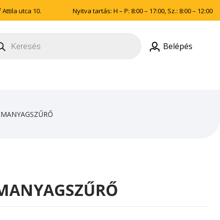
Attila utca 10.
Nyitva tartás: H – P: 8:00 – 17:00, Sz.: 8:00 – 12:00
ducts
rch
Belépés
ÜZEMANYAGSZŰRŐ
ZEMANYAGSZŰRŐ