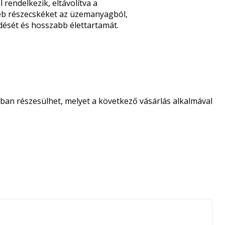
rendelkezik, eltávolítva a
éb részecskéket az üzemanyagból,
dését és hosszabb élettartamát.
an részesülhet, melyet a következő vásárlás alkalmával