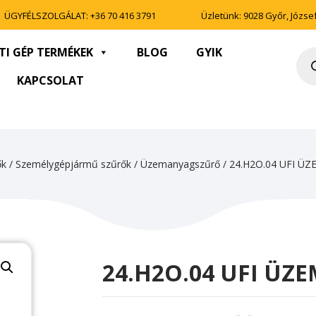
ÜGYFÉLSZOLGÁLAT:
+36 70 416 3791
Üzletünk: 9028 Győr, József 
TI GÉP TERMÉKEK
BLOG
GYIK
Pro
sea
KAPCSOLAT
ők
/
Személygépjármű szűrők
/
Üzemanyagszűrő
/ 24.H2O.04 UFI 
24.H2O.04 UFI Ü