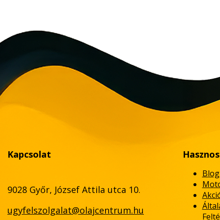
Kapcsolat
Hasznos
Blog
Moto
9028 Győr, József Attila utca 10.
Akci
Álta
ugyfelszolgalat@olajcentrum.hu
Felté