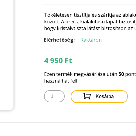
Tökéletesen tisztítja és szárítja az abl
között. A precíz kialakítású lapát bizto
hogy kristálytiszta látást biztosítson az 
Elérhetőség:
Raktáron
4 950
Ft
Ezen termék megvásárlása után
50
pontb
használhat fel!
BOSCH
Kosárba
FLAT
WIPER
ABLAKTÖRLŐ
550MM
3397015581
AE550