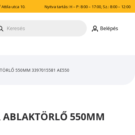
Attila utca 10.
Nyitva tartás: H – P: 8:00 – 17:00, Sz.: 8:00 – 12:00
ducts
rch
Belépés
KTÖRLŐ 550MM 3397015581 AE550
R ABLAKTÖRLŐ 550MM