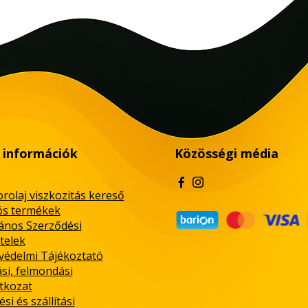
 információk
Közösségi média
rolaj viszkozitás kereső
ós termékek
lános Szerződési
telek
védelmi Tájékoztató
ási, felmondási
atkozat
ési és szállítási