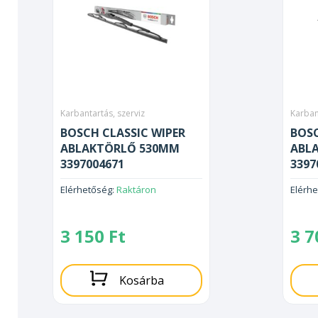
Karbantartás, szerviz
Karban
BOSCH CLASSIC WIPER
BOSC
ABLAKTÖRLŐ 530MM
ABL
3397004671
3397
Elérhetőség:
Raktáron
Elérh
3 150
Ft
3 
Kosárba