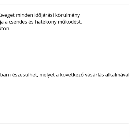
aküveget minden időjárási körülmény
sítja a csendes és hatékony működést,
úton.
an részesülhet, melyet a következő vásárlás alkalmával