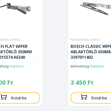
tartás, szerviz
Karbantartás, szerviz
H FLAT WIPER
BOSCH CLASSIC WIP
AKTÖRLŐ 350MM
ABLAKTÖRLŐ 650M
015574 AE340
3397011402
etőség:
Raktáron
Elérhetőség:
Raktáron
700
Ft
3 450
Ft
Kosárba
Kosárba