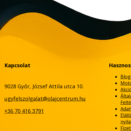
Kapcsolat
Hasznos
Blog
Moto
9028 Győr, József Attila utca 10.
Akci
Álta
ugyfelszolgalat@olajcentrum.hu
Felté
Adat
+36 70 416 3791
Eláll
nyil
Fizet