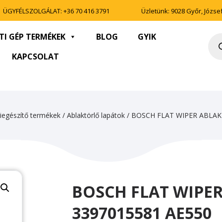
ÜGYFÉLSZOLGÁLAT:
+36 70 416 3791
Üzletünk: 9028 Győr, József 
TI GÉP TERMÉKEK
BLOG
GYIK
Pro
sea
KAPCSOLAT
iegészítő termékek
/
Ablaktörlő lapátok
/ BOSCH FLAT WIPER ABLA
BOSCH FLAT WIPE
3397015581 AE550