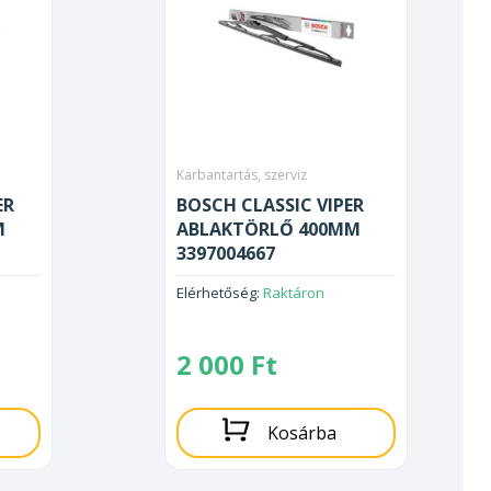
Karbantartás, szerviz
ER
BOSCH CLASSIC VIPER
M
ABLAKTÖRLŐ 400MM
3397004667
Elérhetőség:
Raktáron
2 000
Ft
Kosárba