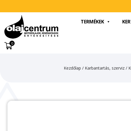
TERMÉKEK
KER
0
Kezdőlap
/
Karbantartás, szerviz
/
K