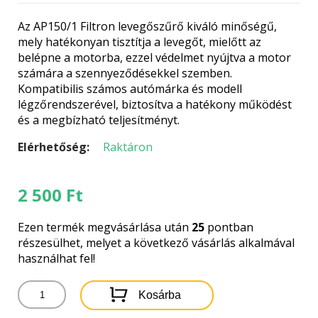
Az AP150/1 Filtron levegőszűrő kiváló minőségű,
mely hatékonyan tisztítja a levegőt, mielőtt az
belépne a motorba, ezzel védelmet nyújtva a motor
számára a szennyeződésekkel szemben.
Kompatibilis számos autómárka és modell
légzőrendszerével, biztosítva a hatékony működést
és a megbízható teljesítményt.
Elérhetőség:
Raktáron
2 500
Ft
Ezen termék megvásárlása után
25
pontban
részesülhet, melyet a következő vásárlás alkalmával
használhat fel!
AP150/1
Kosárba
FILTRON