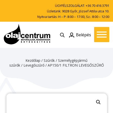
ÜGYFÉLSZOLGÁLAT:
+36 70 416 3791
Üzletünk: 9028 Győr, József Attila utca 10.
Nyitva tartás: H – P: 8:00 – 17:00, Sz.: 8:00 – 12:00
Belépés
Kezdőlap
/
Szűrők
/
Személygépjármű
szűrők
/
Levegőszűrő
/ AP150/1 FILTRON LEVEGŐSZŰRŐ