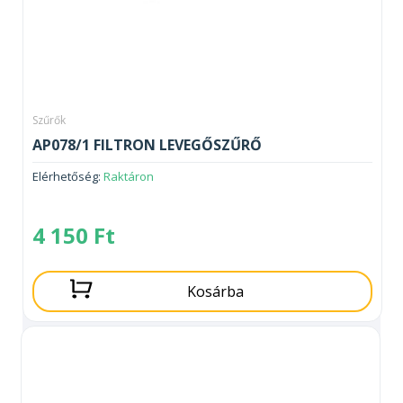
Szűrők
AP078/1 FILTRON LEVEGŐSZŰRŐ
Elérhetőség:
Raktáron
4 150
Ft
Kosárba