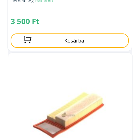
Elérhetőség:
Raktáron
3 500
Ft
Kosárba