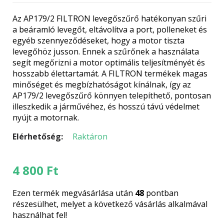
Az AP179/2 FILTRON levegőszűrő hatékonyan szűri
a beáramló levegőt, eltávolítva a port, polleneket és
egyéb szennyeződéseket, hogy a motor tiszta
levegőhöz jusson. Ennek a szűrőnek a használata
segít megőrizni a motor optimális teljesítményét és
hosszabb élettartamát. A FILTRON termékek magas
minőséget és megbízhatóságot kínálnak, így az
AP179/2 levegőszűrő könnyen telepíthető, pontosan
illeszkedik a járművéhez, és hosszú távú védelmet
nyújt a motornak.
Elérhetőség:
Raktáron
4 800
Ft
Ezen termék megvásárlása után
48
pontban
részesülhet, melyet a következő vásárlás alkalmával
használhat fel!