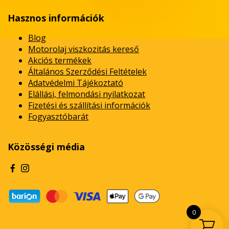
Hasznos információk
Blog
Motorolaj viszkozitás kereső
Akciós termékek
Általános Szerződési Feltételek
Adatvédelmi Tájékoztató
Elállási, felmondási nyilatkozat
Fizetési és szállítási információk
Fogyasztóbarát
Közösségi média
0