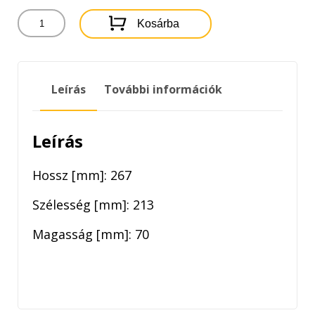
AP179/2
Kosárba
FILTRON
LEVEGŐSZŰRŐ
mennyiség
Leírás
További információk
Leírás
Hossz [mm]: 267
Szélesség [mm]: 213
Magasság [mm]: 70