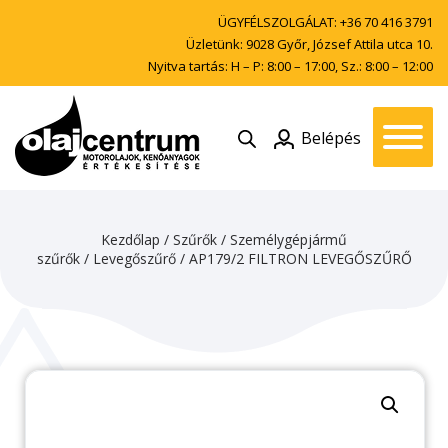
ÜGYFÉLSZOLGÁLAT:
+36 70 416 3791
Üzletünk: 9028 Győr, József Attila utca 10.
Nyitva tartás: H – P: 8:00 – 17:00, Sz.: 8:00 – 12:00
Belépés
Kezdőlap
/
Szűrők
/
Személygépjármű
szűrők
/
Levegőszűrő
/ AP179/2 FILTRON LEVEGŐSZŰRŐ