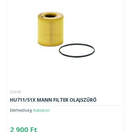
Szűrők
HU711/51X MANN FILTER OLAJSZŰRŐ
Elérhetőség:
Raktáron
2 900
Ft