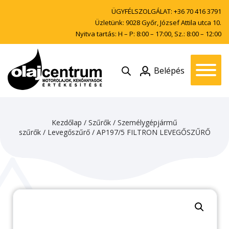
ÜGYFÉLSZOLGÁLAT:
+36 70 416 3791
Üzletünk: 9028 Győr, József Attila utca 10.
Nyitva tartás: H – P: 8:00 – 17:00, Sz.: 8:00 – 12:00
Belépés
Kezdőlap
/
Szűrők
/
Személygépjármű
szűrők
/
Levegőszűrő
/ AP197/5 FILTRON LEVEGŐSZŰRŐ