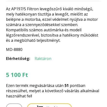
Az AP197/5 Filtron levegőszűrő kiváló minőségű,
mely hatékonyan tisztítja a levegőt, mielőtt az
belépne a motorba, ezzel védelmet nyújtva a motor
számára a szennyeződésekkel szemben.
Kompatibilis számos autómárka és modell
légzőrendszerével, biztosítva a hatékony működést
és a megbízható teljesítményt.
MD-8880
Elérhetőség:
Raktáron
5 100
Ft
Ezen termék megvásárlása után
51
pontban
részesülhet, melyet a következő vásárlás alkalmával
használhat fel!
AP197/5