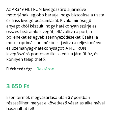
Az AR349 FILTRON levegőszűrő a járműve
motorjának legjobb barátja, hogy biztosítsa a tiszta
és friss levegő beáramlását. Kiváló minőségű
anyagokból készült, hogy hatékonyan szűrje az
összes beáramló levegőt, eltávolítva a port, a
polleneket és egyéb szennyeződéseket. Ezáltal a
motor optimálisan működik, javítva a teljesítményt
és üzemanyag-hatékonyságot. A FILTRON
levegőszűrő pontosan illeszkedik a járműhöz, és
könnyen telepíthető.
Elérhetőség:
Raktáron
3 650
Ft
Ezen termék megvásárlása után
37
pontban
részesülhet, melyet a következő vásárlás alkalmával
használhat fel!