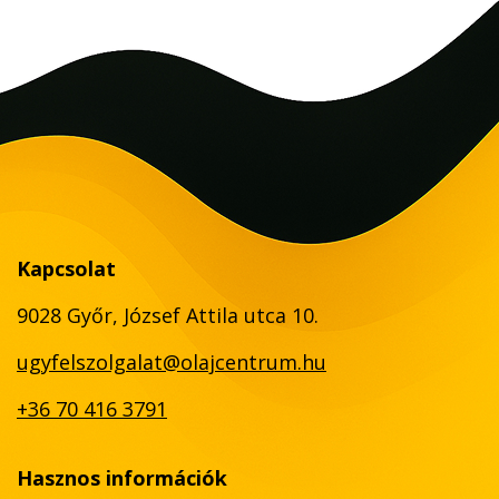
Kapcsolat
9028 Győr, József Attila utca 10.
ugyfelszolgalat@olajcentrum.hu
+36 70 416 3791
Hasznos információk