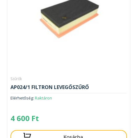
Szűrők
AP024/1 FILTRON LEVEGŐSZŰRŐ
Elérhetőség:
Raktáron
4 600
Ft
Kosárba