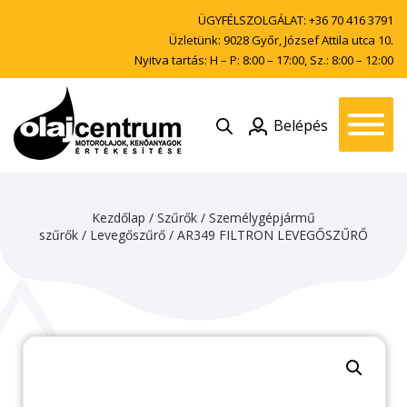
ÜGYFÉLSZOLGÁLAT:
+36 70 416 3791
Üzletünk: 9028 Győr, József Attila utca 10.
Nyitva tartás: H – P: 8:00 – 17:00, Sz.: 8:00 – 12:00
Belépés
Kezdőlap
/
Szűrők
/
Személygépjármű
szűrők
/
Levegőszűrő
/ AR349 FILTRON LEVEGŐSZŰRŐ