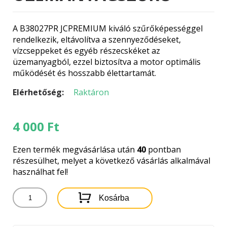
A B38027PR JCPREMIUM kiváló szűrőképességgel
rendelkezik, eltávolítva a szennyeződéseket,
vízcseppeket és egyéb részecskéket az
üzemanyagból, ezzel biztosítva a motor optimális
működését és hosszabb élettartamát.
Elérhetőség:
Raktáron
4 000
Ft
Ezen termék megvásárlása után
40
pontban
részesülhet, melyet a következő vásárlás alkalmával
használhat fel!
B38027PR
Kosárba
JCPREMIUM
ÜZEMANYAGSZŰRŐ
mennyiség