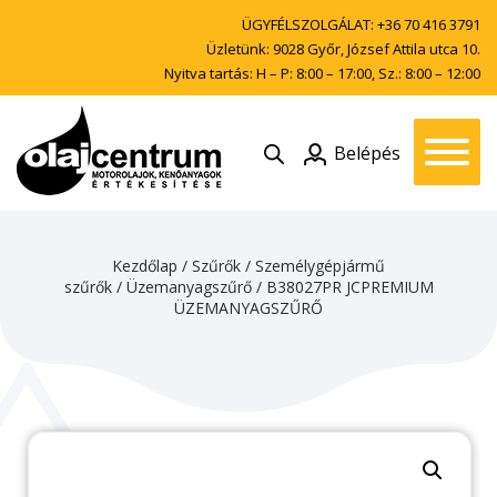
ÜGYFÉLSZOLGÁLAT:
+36 70 416 3791
Üzletünk: 9028 Győr, József Attila utca 10.
Nyitva tartás: H – P: 8:00 – 17:00, Sz.: 8:00 – 12:00
Belépés
Kezdőlap
/
Szűrők
/
Személygépjármű
szűrők
/
Üzemanyagszűrő
/ B38027PR JCPREMIUM
ÜZEMANYAGSZŰRŐ