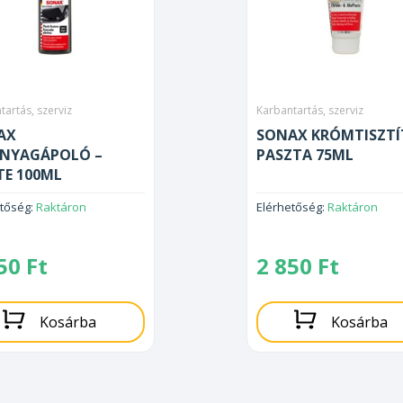
tartás, szerviz
Karbantartás, szerviz
AX
SONAX KRÓMTISZT
NYAGÁPOLÓ –
PASZTA 75ML
TE 100ML
etőség:
Raktáron
Elérhetőség:
Raktáron
850
Ft
2 850
Ft
Kosárba
Kosárba