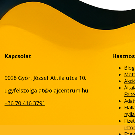
Kapcsolat
Hasznos
Blog
Moto
9028 Győr, József Attila utca 10.
Akci
Álta
ugyfelszolgalat@olajcentrum.hu
Felté
Adat
+36 70 416 3791
Eláll
nyil
Fizet
info
Fogy