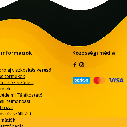
 információk
Közösségi média
rolaj viszkozitás kereső
ós termékek
lános Szerződési
telek
védelmi Tájékoztató
ási, felmondási
atkozat
ési és szállítási
rmációk
asztóbarát