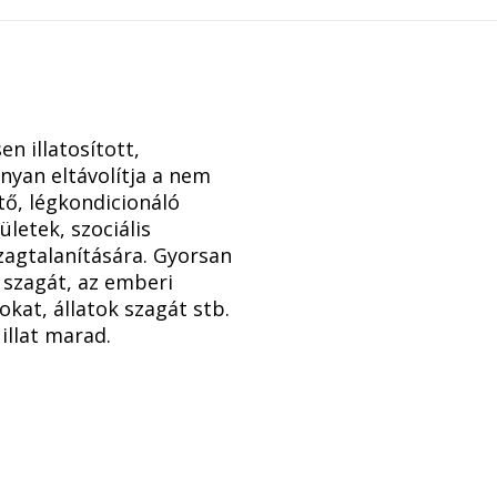
n illatosított,
nyan eltávolítja a nem
tő, légkondicionáló
letek, szociális
zagtalanítására. Gyorsan
n szagát, az emberi
okat, állatok szagát stb.
illat marad.