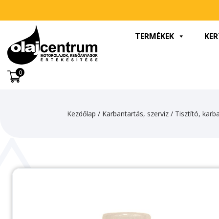
TERMÉKEK
KER
0
Kezdőlap
/
Karbantartás, szerviz
/
Tisztító, kar