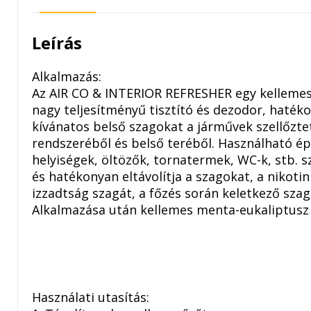
Leírás
Alkalmazás:
Az AIR CO & INTERIOR REFRESHER egy kellemese
nagy teljesítményű tisztító és dezodor, hatéko
kívánatos belső szagokat a járművek szellőzte
rendszeréből és belső teréből. Használható épü
helyiségek, öltözők, tornatermek, WC-k, stb. s
és hatékonyan eltávolítja a szagokat, a nikoti
izzadtság szagát, a főzés során keletkező szag
Alkalmazása után kellemes menta-eukaliptusz 
Használati utasítás: