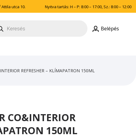
Attila utca 10.
Nyitva tartás: H – P: 8:00 – 17:00, Sz.: 8:00 – 12:00
ducts
rch
Belépés
&INTERIOR REFRESHER – KLÍMAPATRON 150ML
IR CO&INTERIOR
MAPATRON 150ML