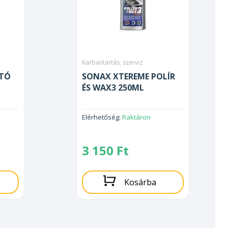
Karbantartás, szerviz
ÍTÓ
SONAX XTEREME POLÍR
ÉS WAX3 250ML
Elérhetőség:
Raktáron
3 150
Ft
Kosárba