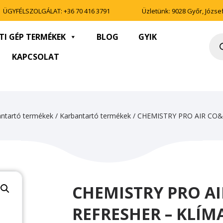
ÜGYFÉLSZOLGÁLAT:
+36 70 416 3791
Üzletünk: 9028 Győr, József 
TI GÉP TERMÉKEK
BLOG
GYIK
Pro
sea
KAPCSOLAT
bantartó termékek
/
Karbantartó termékek
/ CHEMISTRY PRO AIR CO
CHEMISTRY PRO A
REFRESHER – KLÍ