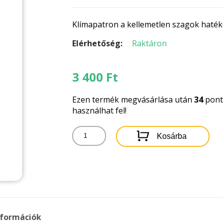
Klímapatron a kellemetlen szagok hatéko
Elérhetőség:
Raktáron
3 400
Ft
Ezen termék megvásárlása után
34
pontb
használhat fel!
CHEMISTRY
Kosárba
PRO
AIR
CO&INTERIOR
REFRESHER
-
KLÍMAPATRON
150ML
nformációk
mennyiség