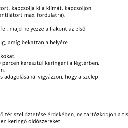
tort, kapcsolja ki a klímát, kapcsoljon
ntilátort max. fordulatra).
el, majd helyezze a flakont az első
dig, amíg bekattan a helyére.
akokat.
0 percen keresztül keringeni a légtérben.
en.
s adagolásánál vigyázzon, hogy a szelep
lső tér szellőztetése érdekében, ne tartózkodjon a tis
ben keringő oldószereket