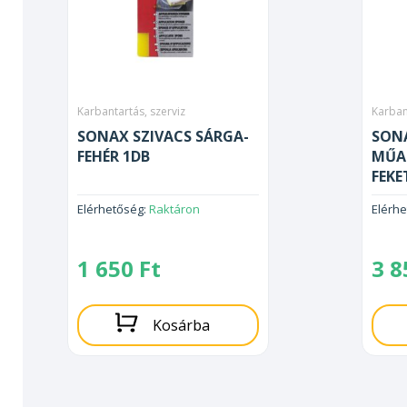
Karbantartás, szerviz
Karban
SONAX SZIVACS SÁRGA-
SON
FEHÉR 1DB
MŰA
FEKE
Elérhetőség:
Raktáron
Elérh
1 650
Ft
3 
Kosárba