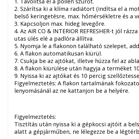
1. Távolítsa el a pollen szűrőt.
2. Szárítsa ki a klíma radiátort (indítsa el a mo
belső keringetésre, max. hőmérsékletre és a ve
3. Kapcsoljon max. hideg levegőre.
4. Az AIR CO & INTERIOR REFRESHER-t jól rázza f
utas ülés elé a padlóra állítva.
5. Nyomja le a flakonon található szelepet, ad
6. A flakon automatikusan kiürül.
7. Csukja be az ajtókat, illetve húzza fel az abl
8. A flakon kiürülése után hagyja a terméket 1
9. Nyissa ki az ajtókat és 10 percig szellőztess
Figyelmeztetés: A flakon tartalmának fokozato
lenyomásánál az ne kattanjon be a helyére.
Figyelmeztetés:
Tisztítás után nyissa ki a gépkocsi ajtóit a be
alatt a gépjárműben, ne lélegezze be a légtér