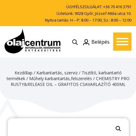
ÜGYFÉLSZOLGÁLAT:
+36 70 416 3791
Üzletünk: 9028 Győr, József Attila utca 10.
Nyitva tartás: H – P: 8:00 – 17:00, Sz.: 8:00 – 12:00
Belépés
Kezdőlap
/
Karbantartás, szerviz
/
Tisztító, karbantartó
termékek
/
Műhely karbantartás,felszerelés
/ CHEMISTRY PRO
RUSTY&RELEASE OIL – GRAFITOS CSAVARLAZÍTÓ 400ML