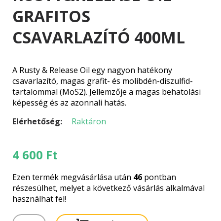
GRAFITOS
CSAVARLAZÍTÓ 400ML
A Rusty & Release Oil egy nagyon hatékony
csavarlazító, magas grafit- és molibdén-diszulfid-
tartalommal (MoS2). Jellemzője a magas behatolási
képesség és az azonnali hatás.
Elérhetőség:
Raktáron
4 600
Ft
Ezen termék megvásárlása után
46
pontban
részesülhet, melyet a következő vásárlás alkalmával
használhat fel!
CHEMISTRY