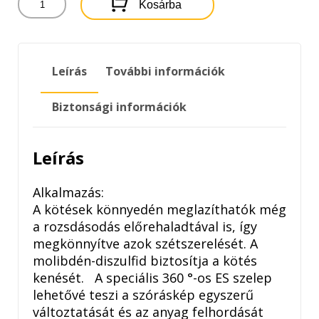
Kosárba
PRO
RUSTY&RELEASE
OIL
-
Leírás
További információk
GRAFITOS
CSAVARLAZÍTÓ
400ML
Biztonsági információk
mennyiség
Leírás
Alkalmazás:
A kötések könnyedén meglazíthatók még
a rozsdásodás előrehaladtával is, így
megkönnyítve azok szétszerelését. A
molibdén-diszulfid biztosítja a kötés
kenését. A speciális 360 °-os ES szelep
lehetővé teszi a szóráskép egyszerű
változtatását és az anyag felhordását