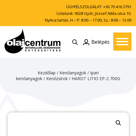
ÜGYFÉLSZOLGÁLAT:
+36 70 416 3791
Üzletünk: 9028 Győr, József Attila utca 10.
Nyitva tartás: H – P: 8:00 – 17:00, Sz.: 8:00 – 12:00
Belépés
Kezdőlap
/
Kenőanyagok
/
Ipari
kenőanyagok
/
Kenőzsírok
/ HARDT LITIO EP-2 700G