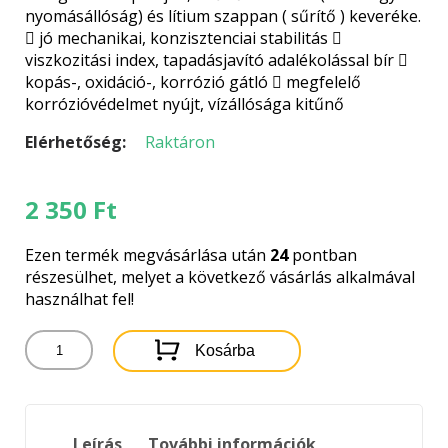
nyomásállóság) és lítium szappan ( sűrítő ) keveréke.
 jó mechanikai, konzisztenciai stabilitás 
viszkozitási index, tapadásjavító adalékolással bír 
kopás-, oxidáció-, korrózió gátló  megfelelő
korrózióvédelmet nyújt, vízállósága kitűnő
Elérhetőség:
Raktáron
2 350
Ft
Ezen termék megvásárlása után
24
pontban
részesülhet, melyet a következő vásárlás alkalmával
használhat fel!
HARDT
Kosárba
LITIO
EP-
2
700G
Leírás
További információk