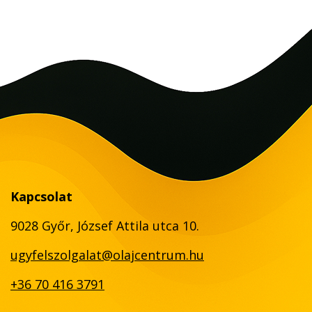
Kapcsolat
9028 Győr, József Attila utca 10.
ugyfelszolgalat@olajcentrum.hu
+36 70 416 3791