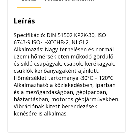
mennyiség
Leírás
Specifikáció: DIN 51502 KP2K-30, ISO
6743-9 ISO-L-XCCHB-2, NLGI 2
Alkalmazás: Nagy terhelésen és normál
üzemi hőmérsékleten működő gördülő
és sikló csapágyak, csapok, kerékagyak,
csuklók kenőanyagaként ajánlott.
Hőmérséklet tartománya:-30°C – 120°C.
Alkalmazható a közlekedésben, iparban
és a mezőgazdaságban, gépiparban,
háztartásban, motoros gépjárművekben.
Vibrációnak kitett berendezések
kenésére is alkalmas.