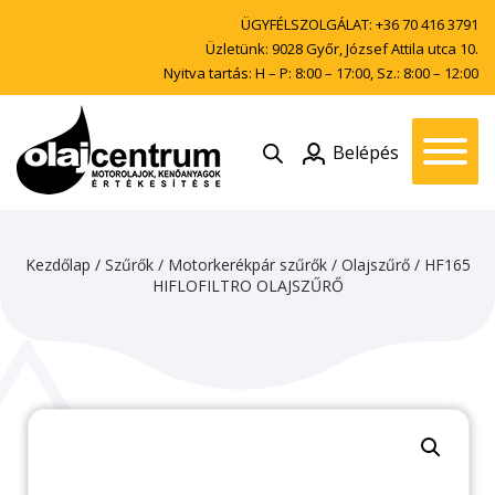
ÜGYFÉLSZOLGÁLAT:
+36 70 416 3791
Üzletünk: 9028 Győr, József Attila utca 10.
Nyitva tartás: H – P: 8:00 – 17:00, Sz.: 8:00 – 12:00
Belépés
Kezdőlap
/
Szűrők
/
Motorkerékpár szűrők
/
Olajszűrő
/ HF165
HIFLOFILTRO OLAJSZŰRŐ