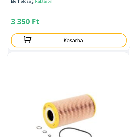
Elérhetőség:
Raktáron
3 350
Ft
Kosárba