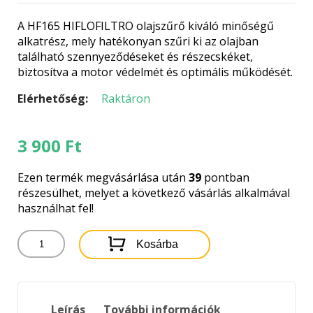
A HF165 HIFLOFILTRO olajszűrő kiváló minőségű
alkatrész, mely hatékonyan szűri ki az olajban
található szennyeződéseket és részecskéket,
biztosítva a motor védelmét és optimális működését.
Elérhetőség:
Raktáron
3 900
Ft
Ezen termék megvásárlása után
39
pontban
részesülhet, melyet a következő vásárlás alkalmával
használhat fel!
HF165
Kosárba
HIFLOFILTRO
OLAJSZŰRŐ
mennyiség
Leírás
További információk