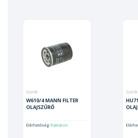
Szűrők
Szűrők
W610/4 MANN FILTER
HU71
OLAJSZŰRŐ
OLA
Elérhetőség:
Raktáron
Elérh