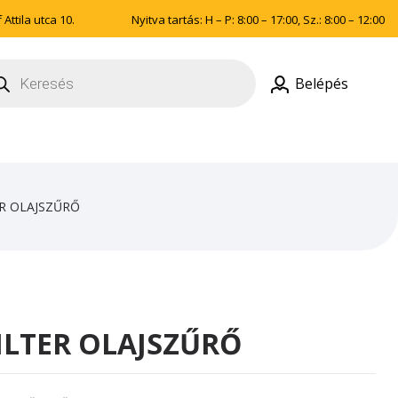
Attila utca 10.
Nyitva tartás: H – P: 8:00 – 17:00, Sz.: 8:00 – 12:00
ducts
rch
Belépés
ER OLAJSZŰRŐ
ILTER OLAJSZŰRŐ