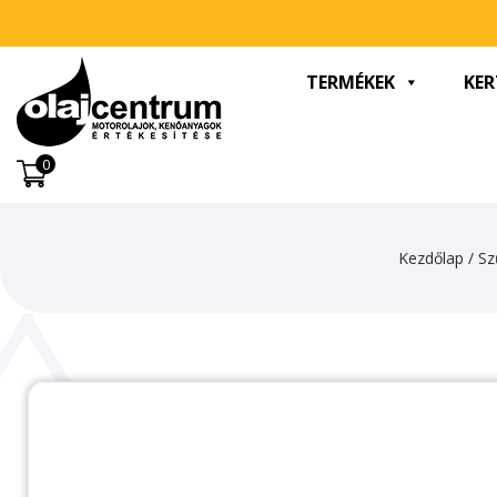
TERMÉKEK
KER
0
Kezdőlap
/
Sz