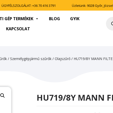
ÜGYFÉLSZOLGÁLAT:
+36 70 416 3791
Üzletünk: 9028 Győr, József 
TI GÉP TERMÉKEK
BLOG
GYIK
Pro
sea
KAPCSOLAT
űrők
/
Személygépjármű szűrők
/
Olajszűrő
/ HU719/8Y MANN FILT
HU719/8Y MANN F