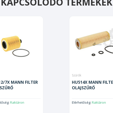
KAPCSOLÓDÓ TERMÉKEK
Szűrők
2/7X MANN FILTER
HU514X MANN FILT
JSZŰRŐ
OLAJSZŰRŐ
etőség:
Raktáron
Elérhetőség:
Raktáron