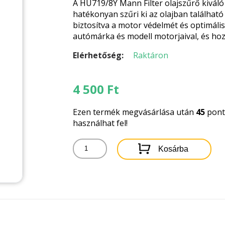
A HU719/8Y Mann Filter olajszűrő kiváló
hatékonyan szűri ki az olajban találhat
biztosítva a motor védelmét és optimál
autómárka és modell motorjaival, és hoz
Elérhetőség:
Raktáron
4 500
Ft
Ezen termék megvásárlása után
45
pontb
használhat fel!
HU719/8Y
Kosárba
MANN
FILTER
OLAJSZŰRŐ
mennyiség