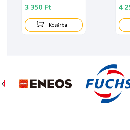
3 350
Ft
4 
Kosárba