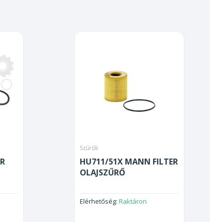
Szűrők
ER
HU711/51X MANN FILTER
OLAJSZŰRŐ
Elérhetőség:
Raktáron