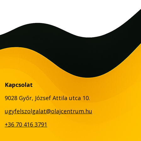
Kapcsolat
9028 Győr, József Attila utca 10.
ugyfelszolgalat@olajcentrum.hu
+36 70 416 3791