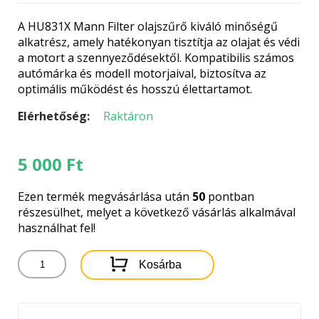
A HU831X Mann Filter olajszűrő kiváló minőségű
alkatrész, amely hatékonyan tisztítja az olajat és védi
a motort a szennyeződésektől. Kompatibilis számos
autómárka és modell motorjaival, biztosítva az
optimális működést és hosszú élettartamot.
Elérhetőség:
Raktáron
5 000
Ft
Ezen termék megvásárlása után
50
pontban
részesülhet, melyet a következő vásárlás alkalmával
használhat fel!
HU831X
Kosárba
MANN
FILTER
OLAJSZŰRŐ