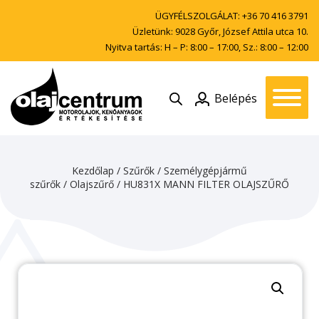
ÜGYFÉLSZOLGÁLAT:
+36 70 416 3791
Üzletünk: 9028 Győr, József Attila utca 10.
Nyitva tartás: H – P: 8:00 – 17:00, Sz.: 8:00 – 12:00
Belépés
Kezdőlap
/
Szűrők
/
Személygépjármű
szűrők
/
Olajszűrő
/ HU831X MANN FILTER OLAJSZŰRŐ