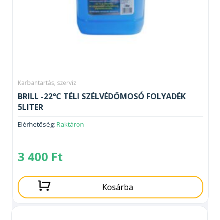
Karbantartás, szerviz
BRILL -22°C TÉLI SZÉLVÉDŐMOSÓ FOLYADÉK
5LITER
Elérhetőség:
Raktáron
3 400
Ft
Kosárba