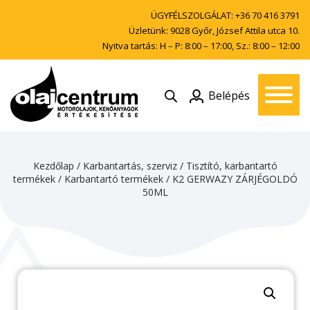
ÜGYFÉLSZOLGÁLAT:
+36 70 416 3791
Üzletünk: 9028 Győr, József Attila utca 10.
Nyitva tartás: H – P: 8:00 – 17:00, Sz.: 8:00 – 12:00
Belépés
Kezdőlap
/
Karbantartás, szerviz
/
Tisztító, karbantartó
termékek
/
Karbantartó termékek
/ K2 GERWAZY ZÁRJÉGOLDÓ
50ML