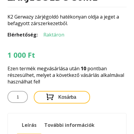
K2 Gerwazy zárjégoldó hatékonyan oldja a jeget a
befagyott zárszerkezetből.
Elérhetőség:
Raktáron
1 000
Ft
Ezen termék megvásárlása után
10
pontban
részesülhet, melyet a következő vásárlás alkalmával
használhat fel!
K2
Kosárba
GERWAZY
ZÁRJÉGOLDÓ
50ML
mennyiség
Leírás
További információk