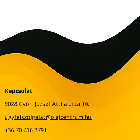
Kapcsolat
9028 Győr, József Attila utca 10.
ugyfelszolgalat@olajcentrum.hu
+36 70 416 3791