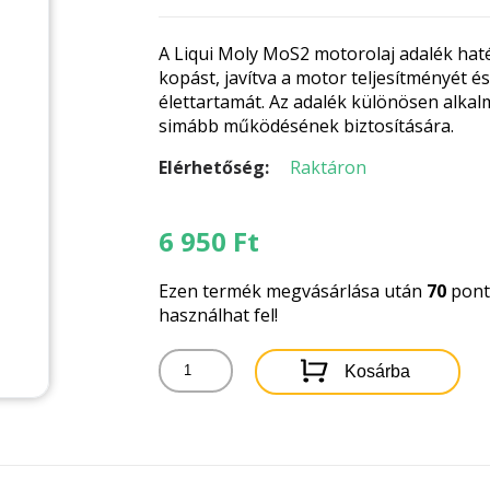
A Liqui Moly MoS2 motorolaj adalék hat
kopást, javítva a motor teljesítményét
élettartamát. Az adalék különösen alka
simább működésének biztosítására.
Elérhetőség:
Raktáron
6 950
Ft
Ezen termék megvásárlása után
70
pontb
használhat fel!
LIQUI
Kosárba
MOLY
MOS2
MOTOROLAJ
ADALÉK
200ML