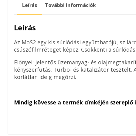
Leírás
További információk
Leírás
Az MoS2 egy kis súrlódási együtthatójú, szilá
csúszófilmréteget képez. Csökkenti a súrlódás
Előnyei: jelentős üzemanyag- és olajmegtakar
kényszerfutás. Turbo- és katalizátor tesztelt
korlátlan ideig megőrzi.
Mindig kövesse a termék címkéjén szereplő 