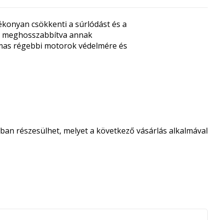
ékonyan csökkenti a súrlódást és a
 és meghosszabbítva annak
lmas régebbi motorok védelmére és
an részesülhet, melyet a következő vásárlás alkalmával