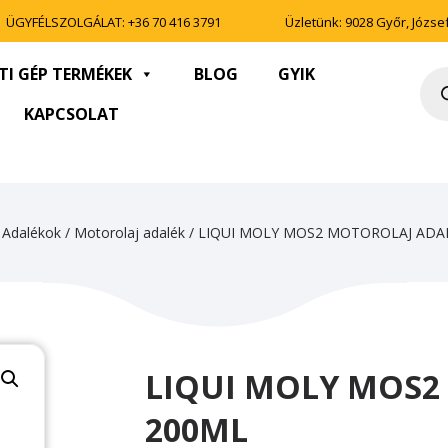
ÜGYFÉLSZOLGÁLAT:
+36 70 416 3791
Üzletünk: 9028 Győr, József 
TI GÉP TERMÉKEK
BLOG
GYIK
Pro
sea
KAPCSOLAT
/
Adalékok
/
Motorolaj adalék
/ LIQUI MOLY MOS2 MOTOROLAJ ADA
LIQUI MOLY MOS2
200ML