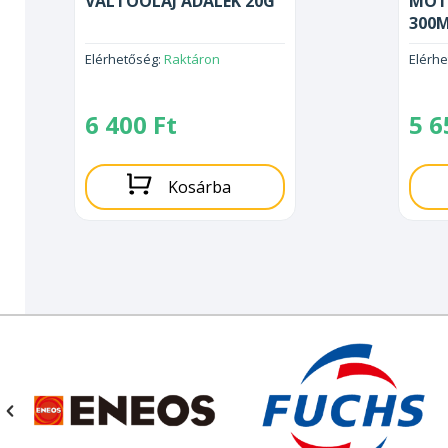
VÁLTÓOLAJ ADALÉK 20G
MOT
300
Elérhetőség:
Raktáron
Elérh
6 400
Ft
5 
Kosárba