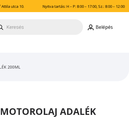
Attila utca 10.
Nyitva tartás: H – P: 8:00 – 17:00, Sz.: 8:00 – 12:00
ducts
rch
Belépés
LÉK 200ML
 MOTOROLAJ ADALÉK