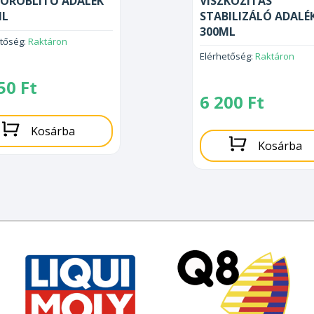
ORÖBLÍTŐ ADALÉK
VISZKOZITÁS
ML
STABILIZÁLÓ ADALÉ
300ML
etőség:
Raktáron
Elérhetőség:
Raktáron
650
Ft
6 200
Ft
Kosárba
Kosárba