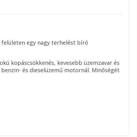
felületen egy nagy terhelést bíró
ásfokú kopáscsökkenés, kevesebb üzemzavar és
n benzin- és dieselüzemű motornál. Minőségét