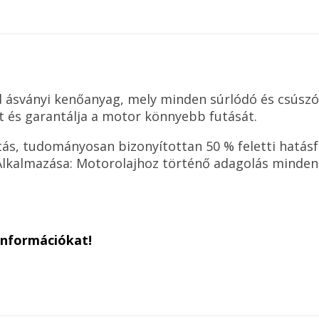
mennyiség
rd ásványi kenőanyag, mely minden súrlódó és csúszó 
t és garantálja a motor könnyebb futását.
ítás, tudományosan bizonyítottan 50 % feletti hat
. Alkalmazása: Motorolajhoz történő adagolás minde
információkat!