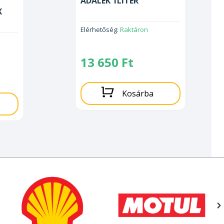
ADALÉK 1LITER
K
Elérhetőség:
Raktáron
13 650
Ft
Kosárba