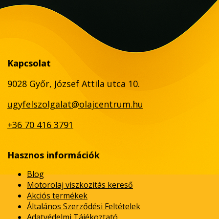
Kapcsolat
9028 Győr, József Attila utca 10.
ugyfelszolgalat@olajcentrum.hu
+36 70 416 3791
Hasznos információk
Blog
Motorolaj viszkozitás kereső
Akciós termékek
Általános Szerződési Feltételek
Adatvédelmi Tájékoztató