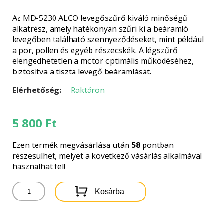
Az MD-5230 ALCO levegőszűrő kiváló minőségű
alkatrész, amely hatékonyan szűri ki a beáramló
levegőben található szennyeződéseket, mint például
a por, pollen és egyéb részecskék. A légszűrő
elengedhetetlen a motor optimális működéséhez,
biztosítva a tiszta levegő beáramlását.
Elérhetőség:
Raktáron
5 800
Ft
Ezen termék megvásárlása után
58
pontban
részesülhet, melyet a következő vásárlás alkalmával
használhat fel!
MD-
Kosárba
5230
ALCO