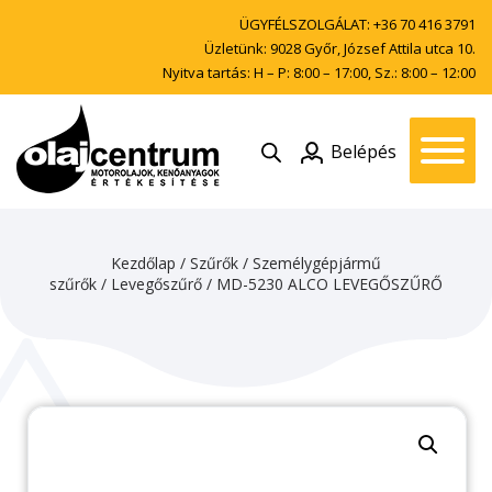
ÜGYFÉLSZOLGÁLAT:
+36 70 416 3791
Üzletünk: 9028 Győr, József Attila utca 10.
Nyitva tartás: H – P: 8:00 – 17:00, Sz.: 8:00 – 12:00
Belépés
Kezdőlap
/
Szűrők
/
Személygépjármű
szűrők
/
Levegőszűrő
/ MD-5230 ALCO LEVEGŐSZŰRŐ