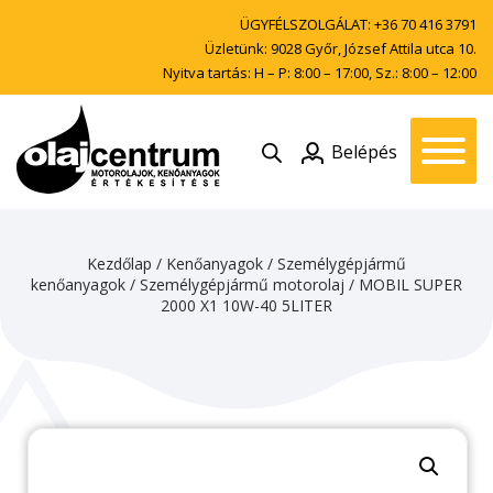
ÜGYFÉLSZOLGÁLAT:
+36 70 416 3791
Üzletünk: 9028 Győr, József Attila utca 10.
Nyitva tartás: H – P: 8:00 – 17:00, Sz.: 8:00 – 12:00
Belépés
Kezdőlap
/
Kenőanyagok
/
Személygépjármű
kenőanyagok
/
Személygépjármű motorolaj
/ MOBIL SUPER
2000 X1 10W-40 5LITER