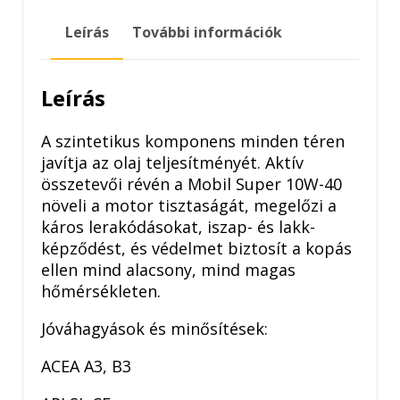
10W-
Leírás
További információk
40
5LITER
mennyiség
Leírás
A szintetikus komponens minden téren
javítja az olaj teljesítményét. Aktív
összetevői révén a Mobil Super 10W-40
növeli a motor tisztaságát, megelőzi a
káros lerakódásokat, iszap- és lakk-
képződést, és védelmet biztosít a kopás
ellen mind alacsony, mind magas
hőmérsékleten.
Jóváhagyások és minősítések:
ACEA A3, B3