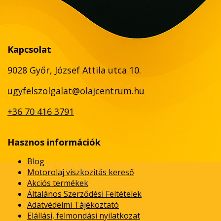
Kapcsolat
9028 Győr, József Attila utca 10.
ugyfelszolgalat@olajcentrum.hu
+36 70 416 3791
Hasznos információk
Blog
Motorolaj viszkozitás kereső
Akciós termékek
Általános Szerződési Feltételek
Adatvédelmi Tájékoztató
Elállási, felmondási nyilatkozat