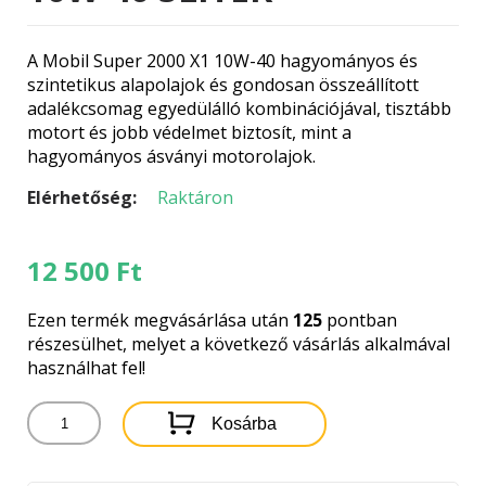
A Mobil Super 2000 X1 10W-40 hagyományos és
szintetikus alapolajok és gondosan összeállított
adalékcsomag egyedülálló kombinációjával, tisztább
motort és jobb védelmet biztosít, mint a
hagyományos ásványi motorolajok.
Elérhetőség:
Raktáron
12 500
Ft
Ezen termék megvásárlása után
125
pontban
részesülhet, melyet a következő vásárlás alkalmával
használhat fel!
MOBIL
Kosárba
SUPER
2000
X1