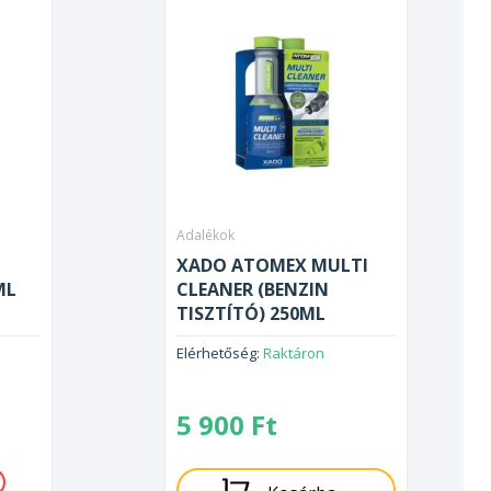
Adalékok
XADO ATOMEX MULTI
ML
CLEANER (BENZIN
TISZTÍTÓ) 250ML
Elérhetőség:
Raktáron
5 900
Ft