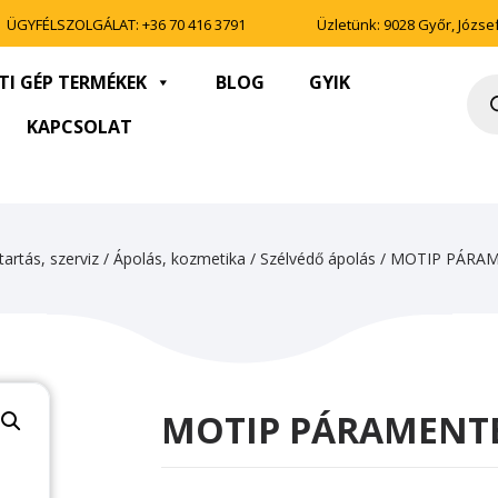
ÜGYFÉLSZOLGÁLAT:
+36 70 416 3791
Üzletünk: 9028 Győr, József 
TI GÉP TERMÉKEK
BLOG
GYIK
Pro
sea
KAPCSOLAT
artás, szerviz
/
Ápolás, kozmetika
/
Szélvédő ápolás
/ MOTIP PÁRA
MOTIP PÁRAMENTE