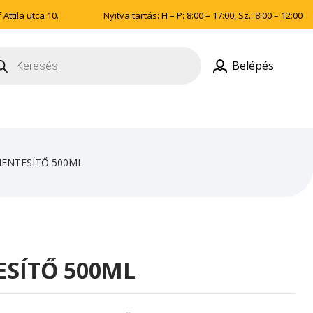
Attila utca 10.
Nyitva tartás: H – P: 8:00 – 17:00, Sz.: 8:00 – 12:00
ducts
rch
Belépés
MENTESÍTŐ 500ML
SÍTŐ 500ML