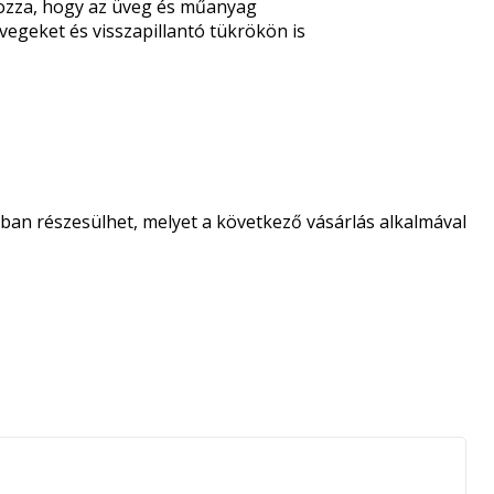
ozza, hogy az üveg és műanyag
üvegeket és visszapillantó tükrökön is
an részesülhet, melyet a következő vásárlás alkalmával