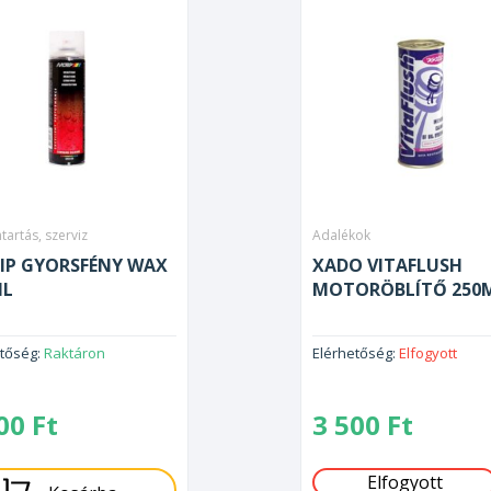
tartás, szerviz
Adalékok
IP GYORSFÉNY WAX
XADO VITAFLUSH
ML
MOTORÖBLÍTŐ 250
etőség:
Raktáron
Elérhetőség:
Elfogyott
500
Ft
3 500
Ft
Elfogyott