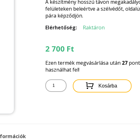
A készítmény hosszú távon megakadály
felületeken beleértve a szélvédőt, oldal
pára képződjön.
Elérhetőség:
Raktáron
2 700
Ft
Ezen termék megvásárlása után
27
pontb
használhat fel!
MOTIP
Kosárba
PÁRAMENTESÍTŐ
500ML
mennyiség
nformációk