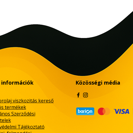
 információk
Közösségi média
rolaj viszkozitás kereső
ós termékek
lános Szerződési
telek
védelmi Tájékoztató