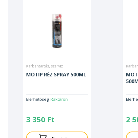
Karbantartás, szerviz
Karban
MOTIP RÉZ SPRAY 500ML
MOT
500
Elérhetőség:
Raktáron
Elérh
3 350
Ft
2 