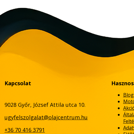
Kapcsolat
Hasznos
Blog
Moto
9028 Győr, József Attila utca 10.
Akci
Álta
ugyfelszolgalat@olajcentrum.hu
Felté
Adat
+36 70 416 3791