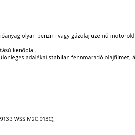
mennyiség
nőanyag olyan benzin- vagy gázolaj üzemű motorokh
tású kenőolaj.
különleges adalékai stabilan fennmaradó olajfilmet,
913B WSS M2C 913C);