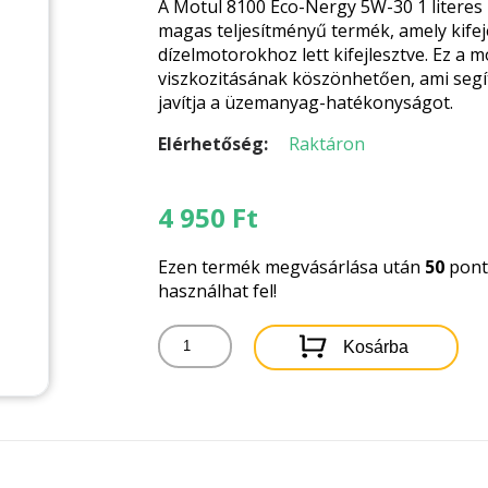
A Motul 8100 Eco-Nergy 5W-30 1 literes
magas teljesítményű termék, amely kife
dízelmotorokhoz lett kifejlesztve. Ez a m
viszkozitásának köszönhetően, ami segít
javítja a üzemanyag-hatékonyságot.
Elérhetőség:
Raktáron
4 950
Ft
Ezen termék megvásárlása után
50
pontb
használhat fel!
MOTUL
Kosárba
8100
ECO-
NERGY
5W-
30
1LITER