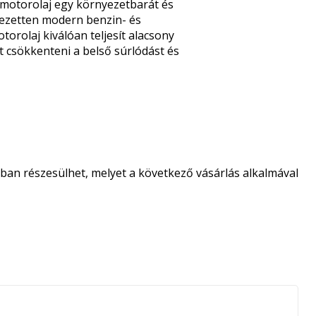
 motorolaj egy környezetbarát és
jezetten modern benzin- és
otorolaj kiválóan teljesít alacsony
 csökkenteni a belső súrlódást és
an részesülhet, melyet a következő vásárlás alkalmával