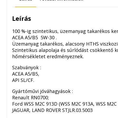
Leírás
100 %-ig szintetikus, üzemanyag takarékos ke
ACEA A5/B5 5W-30 .
Üzemanyag takarékos, alacsony HTHS viszkozi
Szintetikus alapolaja és súrlódást csökkentő 
hőmérsékletet eredményeznek.
Szabványok :
ACEA A5/B5,
API SL/CF.
Gyártóművi jóváhagyások :
Renault RN0700;
Ford WSS M2C 913D (WSS M2C 913A, WSS M2C 
JAGUAR, LAND ROVER STJLR.03.5003