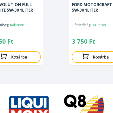
EVOLUTION FULL-
FORD MOTORCRAFT 
 FE 5W-30 1LITER
5W-30 1LITER
etőség:
Raktáron
Elérhetőség:
Raktáron
750
Ft
3 750
Ft
Kosárba
Kosárba