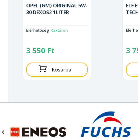
OPEL (GM) ORIGINAL 5W-
ELF 
30 DEXOS2 1LITER
TECH
Elérhetőség:
Raktáron
Elérh
3 550
Ft
3 
Kosárba