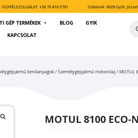
ÜGYFÉLSZOLGÁLAT:
+36 70 416 3791
Üzletünk: 9028 Győr, József 
TI GÉP TERMÉKEK
BLOG
GYIK
Pro
sea
KAPCSOLAT
élygépjármű kenőanyagok
/
Személygépjármű motorolaj
/ MOTUL 8
MOTUL 8100 ECO-N