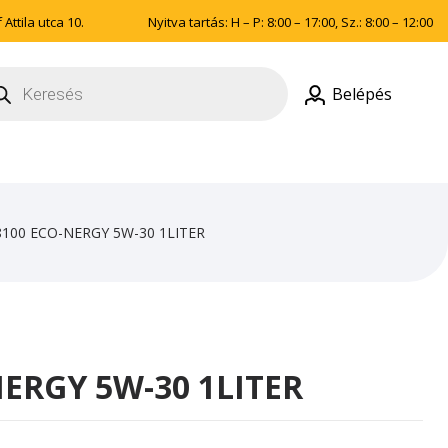
Attila utca 10.
Nyitva tartás: H – P: 8:00 – 17:00, Sz.: 8:00 – 12:00
ducts
rch
Belépés
100 ECO-NERGY 5W-30 1LITER
ERGY 5W-30 1LITER