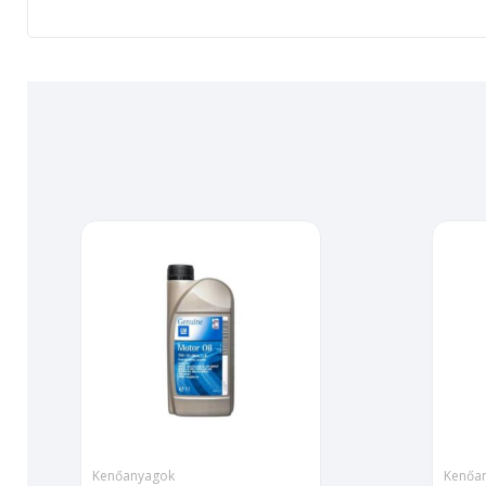
Kenőanyagok
Kenőa