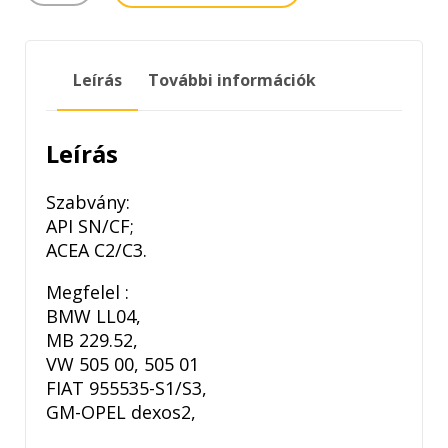
X-
CLEAN
EFE
Leírás
További információk
5W-
30
1LITER
Leírás
mennyiség
Szabvány:
API SN/CF;
ACEA C2/C3.
Megfelel :
BMW LL04,
MB 229.52,
VW 505 00, 505 01
FIAT 955535-S1/S3,
GM-OPEL dexos2,