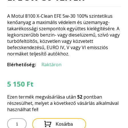
A Motul 8100 X-Clean EFE 5w-30 100% szintetikus
kenőanyag a maximális védelem és üzemanyag-
takarékossági szempontok együttes kielégítésére. A
legkorszerűbb benzin- vagy dieselüzemű, szívó vagy
turbófeltöltős, közvetlen vagy közvetett
befecskendezésű, EURO IV, V vagy VI emissziós
normáket teljesítő autókhoz.
Elérhetőség:
Raktáron
5 150
Ft
Ezen termék megvásárlása után
52
pontban
részesülhet, melyet a következő vásárlás alkalmával
használhat fel!
MOTUL
Kosárba
8100