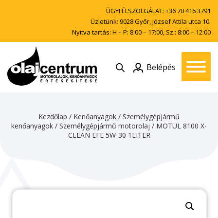
ÜGYFÉLSZOLGÁLAT:
+36 70 416 3791
Üzletünk: 9028 Győr, József Attila utca 10.
Nyitva tartás: H – P: 8:00 – 17:00, Sz.: 8:00 – 12:00
Belépés
Kezdőlap
/
Kenőanyagok
/
Személygépjármű
kenőanyagok
/
Személygépjármű motorolaj
/ MOTUL 8100 X-
CLEAN EFE 5W-30 1LITER