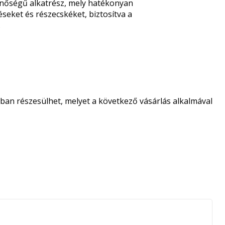
inőségű alkatrész, mely hatékonyan
éseket és részecskéket, biztosítva a
.
an részesülhet, melyet a következő vásárlás alkalmával