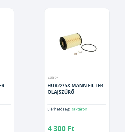
Szűrők
ER
HU822/5X MANN FILTER
OLAJSZŰRŐ
Elérhetőség:
Raktáron
4 300
Ft