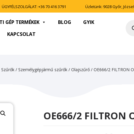
ÜGYFÉLSZOLGÁLAT:
+36 70 416 3791
Üzletünk: 9028 Győr, József 
TI GÉP TERMÉKEK
BLOG
GYIK
Pro
sea
KAPCSOLAT
/
Szűrők
/
Személygépjármű szűrők
/
Olajszűrő
/ OE666/2 FILTRON 
OE666/2 FILTRON 