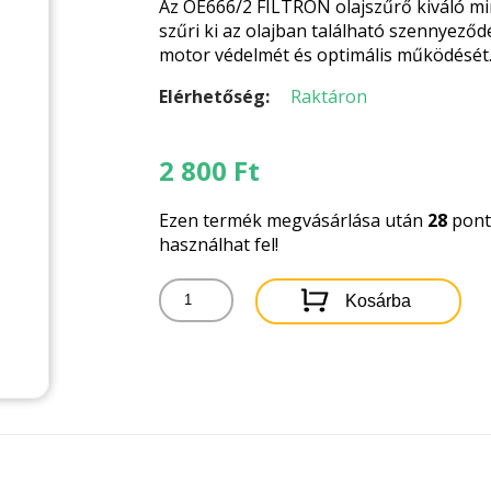
Az OE666/2 FILTRON olajszűrő kiváló m
szűri ki az olajban található szennyeződ
motor védelmét és optimális működését
Elérhetőség:
Raktáron
2 800
Ft
Ezen termék megvásárlása után
28
pontb
használhat fel!
OE666/2
Kosárba
FILTRON
OLAJSZŰRŐ
mennyiség