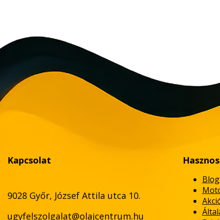
Kapcsolat
Hasznos
Blog
Moto
9028 Győr, József Attila utca 10.
Akci
Álta
ugyfelszolgalat@olajcentrum.hu