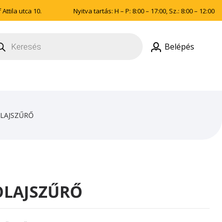
Attila utca 10.
Nyitva tartás: H – P: 8:00 – 17:00, Sz.: 8:00 – 12:00
ducts
rch
Belépés
OLAJSZŰRŐ
OLAJSZŰRŐ