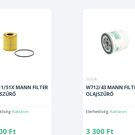
Szűrők
1/51X MANN FILTER
W712/43 MANN FILT
JSZŰRŐ
OLAJSZŰRŐ
etőség:
Raktáron
Elérhetőség:
Raktáron
900
Ft
3 300
Ft