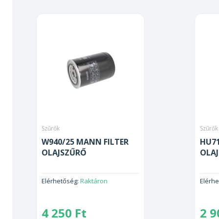
Szűrők
Szűrők
W940/25 MANN FILTER
HU71
OLAJSZŰRŐ
OLA
Elérhetőség:
Raktáron
Elérh
4 250
Ft
2 