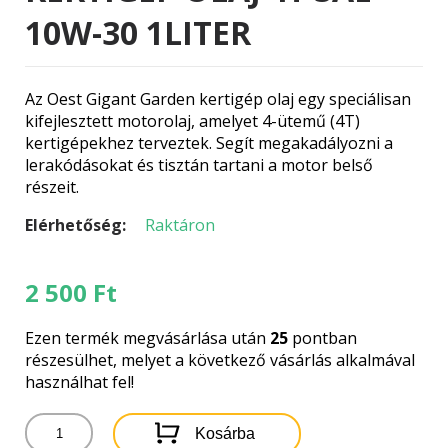
10W-30 1LITER
Az Oest Gigant Garden kertigép olaj egy speciálisan
kifejlesztett motorolaj, amelyet 4-ütemű (4T)
kertigépekhez terveztek. Segít megakadályozni a
lerakódásokat és tisztán tartani a motor belső
részeit.
Elérhetőség:
Raktáron
2 500
Ft
Ezen termék megvásárlása után
25
pontban
részesülhet, melyet a következő vásárlás alkalmával
használhat fel!
OEST
Kosárba
GIGANT