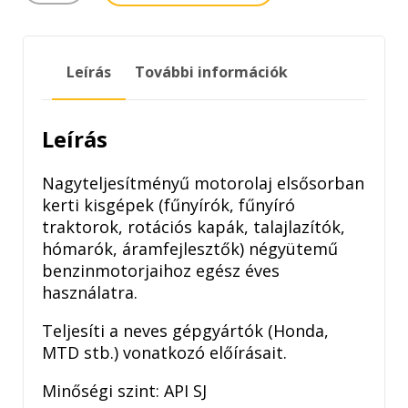
GARDEN
KERTIGÉP
OLAJ
Leírás
További információk
4T
SAE
10W-
Leírás
30
1LITER
mennyiség
Nagyteljesítményű motorolaj elsősorban
kerti kisgépek (fűnyírók, fűnyíró
traktorok, rotációs kapák, talajlazítók,
hómarók, áramfejlesztők) négyütemű
benzinmotorjaihoz egész éves
használatra.
Teljesíti a neves gépgyártók (Honda,
MTD stb.) vonatkozó előírásait.
Minőségi szint: API SJ