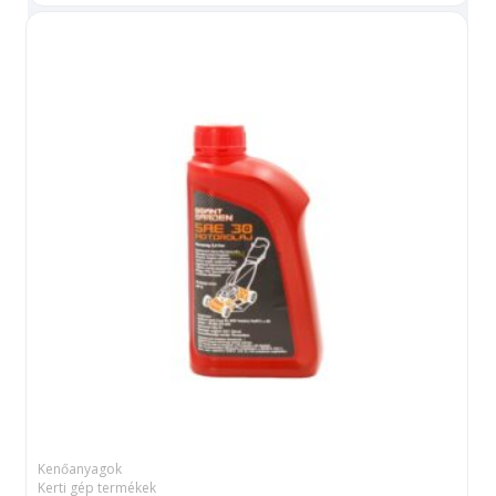
Kenőanyagok
Kerti gép termékek