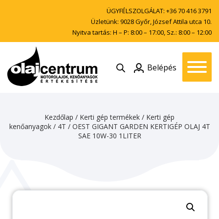
ÜGYFÉLSZOLGÁLAT:
+36 70 416 3791
Üzletünk: 9028 Győr, József Attila utca 10.
Nyitva tartás: H – P: 8:00 – 17:00, Sz.: 8:00 – 12:00
Belépés
Kezdőlap
/
Kerti gép termékek
/
Kerti gép
kenőanyagok
/
4T
/ OEST GIGANT GARDEN KERTIGÉP OLAJ 4T
SAE 10W-30 1LITER