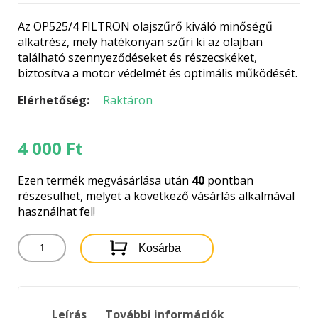
Az OP525/4 FILTRON olajszűrő kiváló minőségű
alkatrész, mely hatékonyan szűri ki az olajban
található szennyeződéseket és részecskéket,
biztosítva a motor védelmét és optimális működését.
Elérhetőség:
Raktáron
4 000
Ft
Ezen termék megvásárlása után
40
pontban
részesülhet, melyet a következő vásárlás alkalmával
használhat fel!
OP525/4
Kosárba
FILTRON
OLAJSZŰRŐ
mennyiség
Leírás
További információk