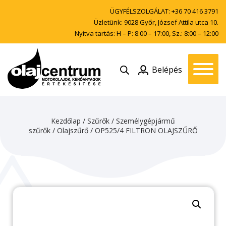
ÜGYFÉLSZOLGÁLAT:
+36 70 416 3791
Üzletünk: 9028 Győr, József Attila utca 10.
Nyitva tartás: H – P: 8:00 – 17:00, Sz.: 8:00 – 12:00
Belépés
Kezdőlap
/
Szűrők
/
Személygépjármű
szűrők
/
Olajszűrő
/ OP525/4 FILTRON OLAJSZŰRŐ