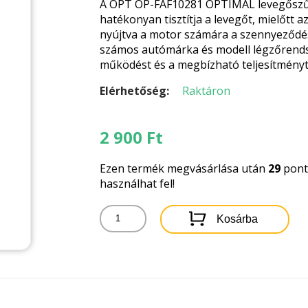
A OPT OP-FAF10281 OPTIMAL levegőszűr
hatékonyan tisztítja a levegőt, mielőtt 
nyújtva a motor számára a szennyeződé
számos autómárka és modell légzőrendsz
működést és a megbízható teljesítményt
Elérhetőség:
Raktáron
2 900
Ft
Ezen termék megvásárlása után
29
pontb
használhat fel!
OPT
Kosárba
OP-
FAF10281
OPTIMAL
LEVEGŐSZŰRŐ
mennyiség