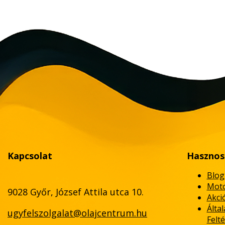
Kapcsolat
Hasznos
Blog
Moto
9028 Győr, József Attila utca 10.
Akci
Álta
ugyfelszolgalat@olajcentrum.hu
Felté