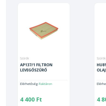
Szűrők
Szűrők
AP137/1 FILTRON
HU81
LEVEGŐSZŰRŐ
OLA
Elérhetőség:
Raktáron
Elérh
4 400
Ft
4 