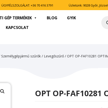
ÜGYFÉLSZOLGÁLAT:
+36 70 416 3791
Üzletünk: 9028 Győr, József 
TI GÉP TERMÉKEK
BLOG
GYIK
Pro
sea
KAPCSOLAT
/
Személygépjármű szűrők
/
Levegőszűrő
/ OPT OP-FAF10281 OPTI
OPT OP-FAF10281