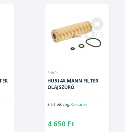
Szűrők
TER
HU514X MANN FILTER
OLAJSZŰRŐ
Elérhetőség:
Raktáron
4 650
Ft