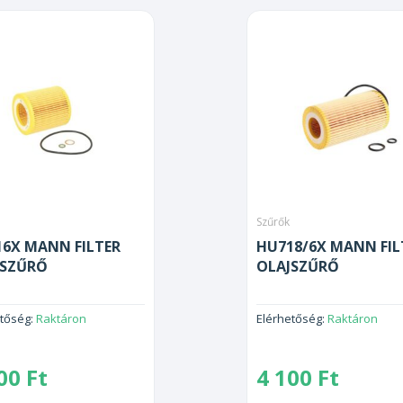
Szűrők
6X MANN FILTER
HU718/6X MANN FIL
JSZŰRŐ
OLAJSZŰRŐ
etőség:
Raktáron
Elérhetőség:
Raktáron
800
Ft
4 100
Ft