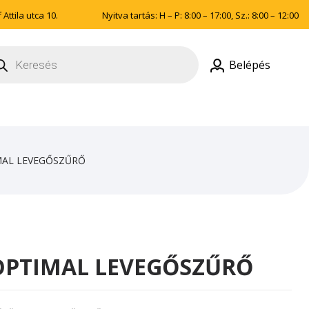
Attila utca 10.
Nyitva tartás: H – P: 8:00 – 17:00, Sz.: 8:00 – 12:00
ducts
rch
Belépés
MAL LEVEGŐSZŰRŐ
 OPTIMAL LEVEGŐSZŰRŐ