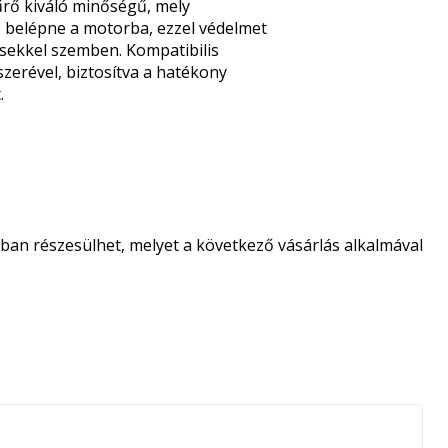
ő kiváló minőségű, mely
az belépne a motorba, ezzel védelmet
sekkel szemben. Kompatibilis
erével, biztosítva a hatékony
.
an részesülhet, melyet a következő vásárlás alkalmával