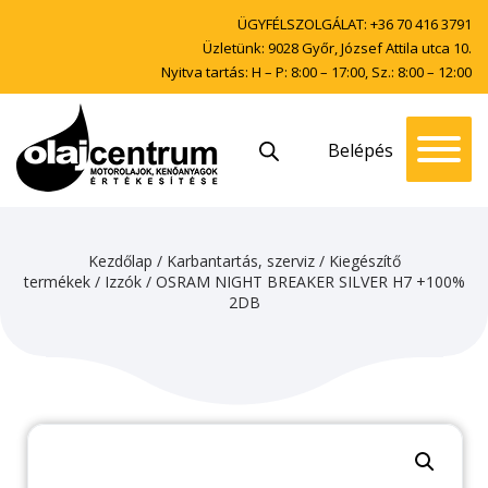
ÜGYFÉLSZOLGÁLAT:
+36 70 416 3791
Üzletünk: 9028 Győr, József Attila utca 10.
Nyitva tartás: H – P: 8:00 – 17:00, Sz.: 8:00 – 12:00
Belépés
Kezdőlap
/
Karbantartás, szerviz
/
Kiegészítő
termékek
/
Izzók
/ OSRAM NIGHT BREAKER SILVER H7 +100%
2DB