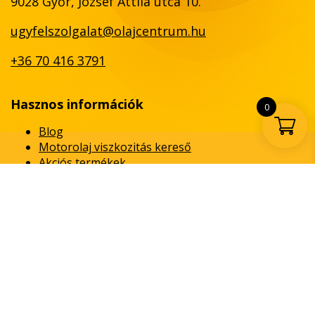
9028 Győr, József Attila utca 10.
ugyfelszolgalat@olajcentrum.hu
+36 70 416 3791
Hasznos információk
0
Blog
Motorolaj viszkozitás kereső
Akciós termékek
Általános Szerződési Feltételek
Adatvédelmi Tájékoztató
Elállási, felmondási nyilatkozat
Fizetési és szállítási információk
Fogyasztóbarát
Közösségi média