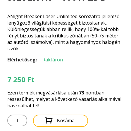
ANight Breaker Laser Unlimited sorozatra jellemző
lenyűgöző világítási képességet biztosítanak.
Különlegességük abban rejlik, hogy 100%-kal több
fényt biztosítanak a kritikus zónában (50-75 méter
az autótól számolva), mint a hagyományos halogén
izzók.
Elérhetőség:
Raktáron
7 250
Ft
Ezen termék megvásárlása után
73
pontban
részesülhet, melyet a következő vásárlás alkalmával
használhat fel!
OSRAM
Kosárba
NIGHT
BREAKER