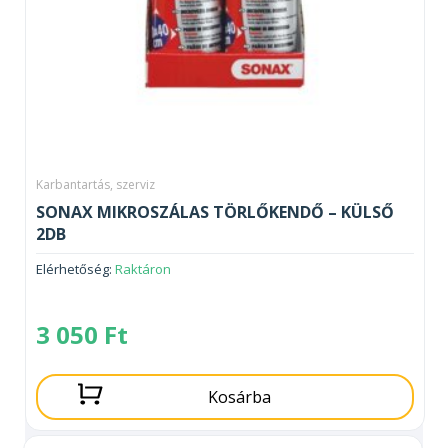
Karbantartás, szerviz
SONAX MIKROSZÁLAS TÖRLŐKENDŐ – KÜLSŐ
2DB
Elérhetőség:
Raktáron
3 050
Ft
Kosárba