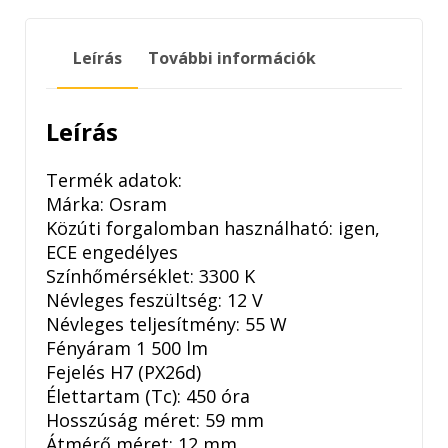
SILVER
H7
Leírás
További információk
+100%
2DB
mennyiség
Leírás
Termék adatok:
Márka: Osram
Közúti forgalomban használható: igen,
ECE engedélyes
Színhőmérséklet: 3300 K
Névleges feszültség: 12 V
Névleges teljesítmény: 55 W
Fényáram 1 500 lm
Fejelés H7 (PX26d)
Élettartam (Tc): 450 óra
Hosszúság méret: 59 mm
Átmérő méret: 12 mm