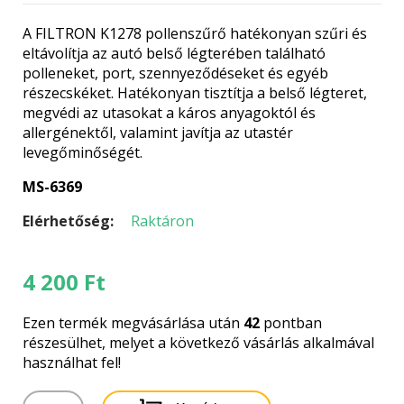
A FILTRON K1278 pollenszűrő hatékonyan szűri és
eltávolítja az autó belső légterében található
polleneket, port, szennyeződéseket és egyéb
részecskéket. Hatékonyan tisztítja a belső légteret,
megvédi az utasokat a káros anyagoktól és
allergénektől, valamint javítja az utastér
levegőminőségét.
MS-6369
Elérhetőség:
Raktáron
4 200
Ft
Ezen termék megvásárlása után
42
pontban
részesülhet, melyet a következő vásárlás alkalmával
használhat fel!
K1278