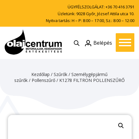
ÜGYFÉLSZOLGÁLAT:
+36 70 416 3791
Üzletünk: 9028 Győr, József Attila utca 10.
Nyitva tartás: H – P: 8:00 – 17:00, Sz.: 8:00 – 12:00
Belépés
Kezdőlap
/
Szűrők
/
Személygépjármű
szűrők
/
Pollenszűrő
/ K1278 FILTRON POLLENSZŰRŐ