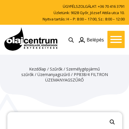
ÜGYFÉLSZOLGÁLAT:
+36 70 416 3791
Üzletünk: 9028 Győr, József Attila utca 10.
Nyitva tartás: H – P: 8:00 – 17:00, Sz.: 8:00 – 12:00
Belépés
Kezdőlap
/
Szűrők
/
Személygépjármű
szűrők
/
Üzemanyagszűrő
/ PP838/4 FILTRON
ÜZEMANYAGSZŰRŐ