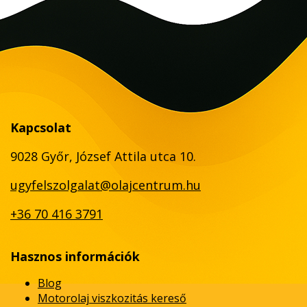
Kapcsolat
9028 Győr, József Attila utca 10.
ugyfelszolgalat@olajcentrum.hu
+36 70 416 3791
Hasznos információk
Blog
Motorolaj viszkozitás kereső