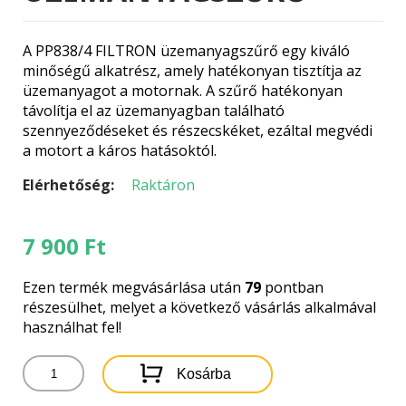
A PP838/4 FILTRON üzemanyagszűrő egy kiváló
minőségű alkatrész, amely hatékonyan tisztítja az
üzemanyagot a motornak. A szűrő hatékonyan
távolítja el az üzemanyagban található
szennyeződéseket és részecskéket, ezáltal megvédi
a motort a káros hatásoktól.
Elérhetőség:
Raktáron
7 900
Ft
Ezen termék megvásárlása után
79
pontban
részesülhet, melyet a következő vásárlás alkalmával
használhat fel!
PP838/4
Kosárba
FILTRON
ÜZEMANYAGSZŰRŐ