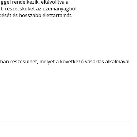
el rendelkezik, eltávolítva a
éb részecskéket az üzemanyagból,
dését és hosszabb élettartamát.
an részesülhet, melyet a következő vásárlás alkalmával