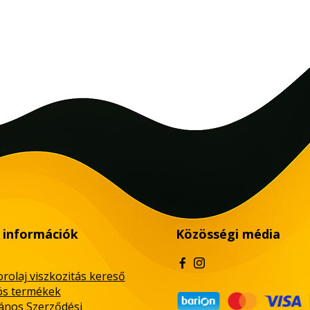
 információk
Közösségi média
rolaj viszkozitás kereső
ós termékek
lános Szerződési