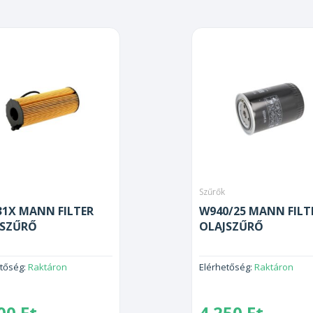
Szűrők
1X MANN FILTER
W940/25 MANN FILT
JSZŰRŐ
OLAJSZŰRŐ
etőség:
Raktáron
Elérhetőség:
Raktáron
000
Ft
4 250
Ft