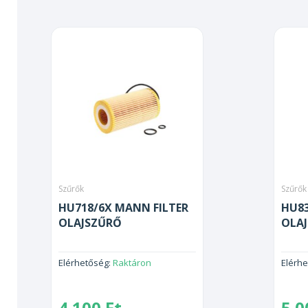
Szűrők
Szűrők
HU718/6X MANN FILTER
HU83
OLAJSZŰRŐ
OLA
Elérhetőség:
Raktáron
Elérh
4 100
Ft
5 