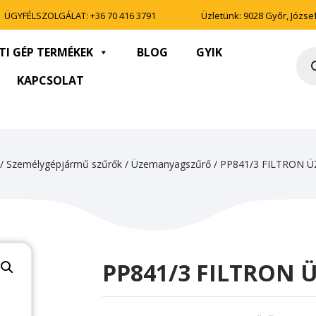
ÜGYFÉLSZOLGÁLAT:
+36 70 416 3791
Üzletünk: 9028 Győr, József 
TI GÉP TERMÉKEK
BLOG
GYIK
Pro
sea
KAPCSOLAT
/
Személygépjármű szűrők
/
Üzemanyagszűrő
/ PP841/3 FILTRON
PP841/3 FILTRON