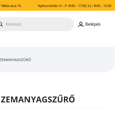
Attila utca 10.
Nyitva tartás: H – P: 8:00 – 17:00, Sz.: 8:00 – 12:00
ducts
rch
Belépés
 ÜZEMANYAGSZŰRŐ
 ÜZEMANYAGSZŰRŐ