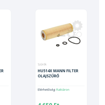
Szűrők
ER
HU514X MANN FILTER
OLAJSZŰRŐ
Elérhetőség:
Raktáron
4 650
Ft