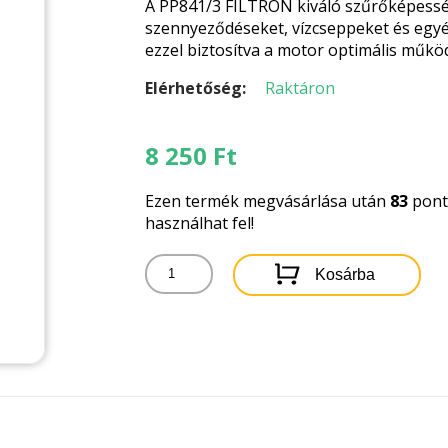
A PP841/3 FILTRON kiváló szűrőképességg
szennyeződéseket, vízcseppeket és egy
ezzel biztosítva a motor optimális műkö
Elérhetőség:
Raktáron
8 250
Ft
Ezen termék megvásárlása után
83
pontb
használhat fel!
PP841/3
Kosárba
FILTRON
ÜZEMANYAGSZŰRŐ
mennyiség