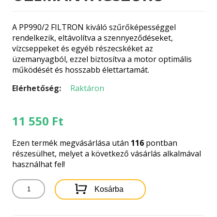
A PP990/2 FILTRON kiváló szűrőképességgel
rendelkezik, eltávolítva a szennyeződéseket,
vízcseppeket és egyéb részecskéket az
üzemanyagból, ezzel biztosítva a motor optimális
működését és hosszabb élettartamát.
Elérhetőség:
Raktáron
11 550
Ft
Ezen termék megvásárlása után
116
pontban
részesülhet, melyet a következő vásárlás alkalmával
használhat fel!
PP990/2
Kosárba
FILTRON
ÜZEMANYAGSZŰRŐ
mennyiség