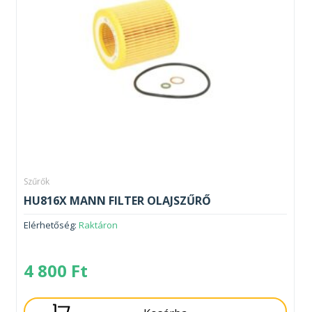
Szűrők
HU816X MANN FILTER OLAJSZŰRŐ
Elérhetőség:
Raktáron
4 800
Ft