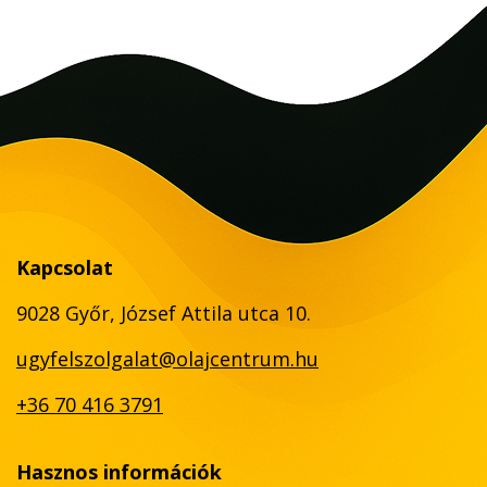
Kapcsolat
9028 Győr, József Attila utca 10.
ugyfelszolgalat@olajcentrum.hu
+36 70 416 3791
Hasznos információk