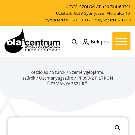
ÜGYFÉLSZOLGÁLAT:
+36 70 416 3791
Üzletünk: 9028 Győr, József Attila utca 10.
Nyitva tartás: H – P: 8:00 – 17:00, Sz.: 8:00 – 12:00
Belépés
Kezdőlap
/
Szűrők
/
Személygépjármű
szűrők
/
Üzemanyagszűrő
/ PP990/2 FILTRON
ÜZEMANYAGSZŰRŐ