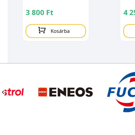
3 800
Ft
4 
Kosárba