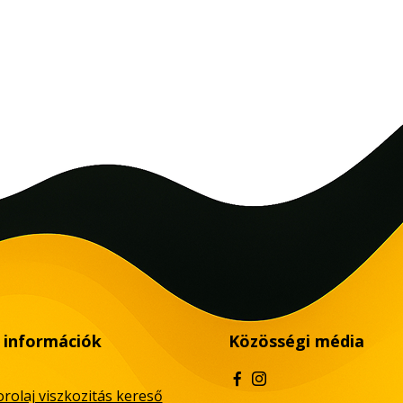
 információk
Közösségi média
rolaj viszkozitás kereső