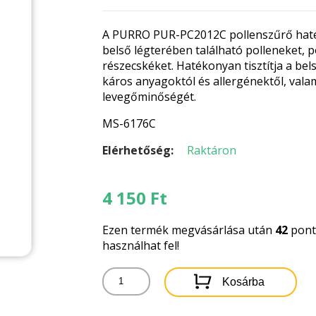
A PURRO PUR-PC2012C pollenszűrő hatéko
belső légterében található polleneket, 
részecskéket. Hatékonyan tisztítja a bel
káros anyagoktól és allergénektől, valami
levegőminőségét.
MS-6176C
Elérhetőség:
Raktáron
4 150
Ft
Ezen termék megvásárlása után
42
pontb
használhat fel!
PUR-
Kosárba
PC2012C
PURRO