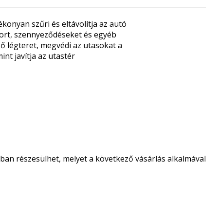
nyan szűri és eltávolítja az autó
port, szennyeződéseket és egyéb
ső légteret, megvédi az utasokat a
nt javítja az utastér
an részesülhet, melyet a következő vásárlás alkalmával