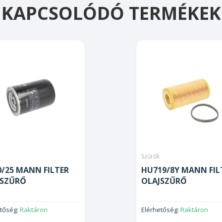
KAPCSOLÓDÓ TERMÉKEK
Szűrők
/25 MANN FILTER
HU719/8Y MANN FIL
JSZŰRŐ
OLAJSZŰRŐ
etőség:
Raktáron
Elérhetőség:
Raktáron