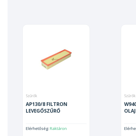
Szűrők
Szűrők
AP130/8 FILTRON
W940
LEVEGŐSZŰRŐ
OLA
Elérhetőség:
Raktáron
Elérh