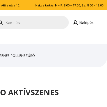
Attila utca 10.
Nyitva tartás: H – P: 8:00 – 17:00, Sz.: 8:00 – 12:00
ducts
rch
Belépés
SZENES POLLENSZŰRŐ
O AKTÍVSZENES