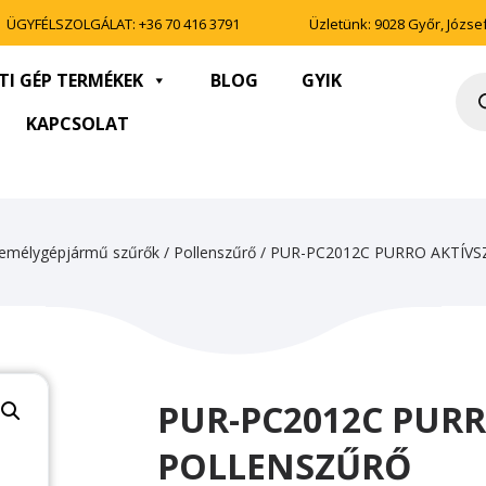
ÜGYFÉLSZOLGÁLAT:
+36 70 416 3791
Üzletünk: 9028 Győr, József 
TI GÉP TERMÉKEK
BLOG
GYIK
Pro
sea
KAPCSOLAT
emélygépjármű szűrők
/
Pollenszűrő
/ PUR-PC2012C PURRO AKTÍV
PUR-PC2012C PURR
POLLENSZŰRŐ