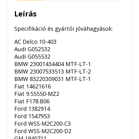
mennyiség
Leírás
Specifikáció és gyártói jóváhagyások:
AC Delco 10-403
Audi G052532
Audi G055532
BMW 23001434404 MTF-LT-1
BMW 23007533513 MTF-LT-2
BMW 83220309031 MTF-LT-1
Fiat 14621616
Fiat 9.55550-MZ2
Fiat F178.B06
Ford 1382914
Ford 1547953
Ford WSS-M2C200-C3
Ford WSS-M2C200-D2
GM 1940711