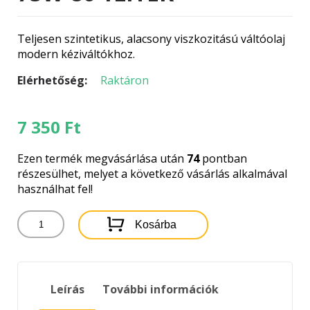
Teljesen szintetikus, alacsony viszkozitású váltóolaj
modern kéziváltókhoz.
Elérhetőség:
Raktáron
7 350
Ft
Ezen termék megvásárlása után
74
pontban
részesülhet, melyet a következő vásárlás alkalmával
használhat fel!
RAVENOL
Kosárba
MTF-
2
SAE
75W-
Leírás
További információk
80
1LITER