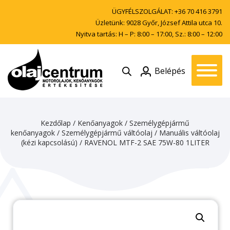
ÜGYFÉLSZOLGÁLAT:
+36 70 416 3791
Üzletünk: 9028 Győr, József Attila utca 10.
Nyitva tartás: H – P: 8:00 – 17:00, Sz.: 8:00 – 12:00
Belépés
Kezdőlap
/
Kenőanyagok
/
Személygépjármű
kenőanyagok
/
Személygépjármű váltóolaj
/
Manuális váltóolaj
(kézi kapcsolású)
/ RAVENOL MTF-2 SAE 75W-80 1LITER