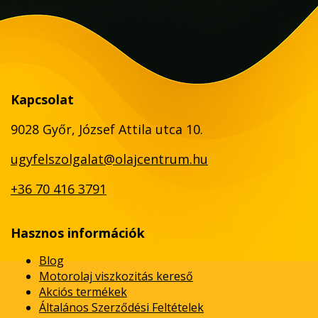
Kapcsolat
9028 Győr, József Attila utca 10.
ugyfelszolgalat@olajcentrum.hu
+36 70 416 3791
Hasznos információk
Blog
Motorolaj viszkozitás kereső
Akciós termékek
Általános Szerződési Feltételek