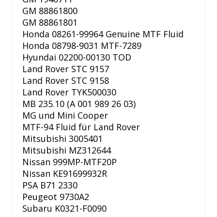
GM 88861800
GM 88861801
Honda 08261-99964 Genuine MTF Fluid
Honda 08798-9031 MTF-7289
Hyundai 02200-00130 TOD
Land Rover STC 9157
Land Rover STC 9158
Land Rover TYK500030
MB 235.10 (A 001 989 26 03)
MG und Mini Cooper
MTF-94 Fluid für Land Rover
Mitsubishi 3005401
Mitsubishi MZ312644
Nissan 999MP-MTF20P
Nissan KE91699932R
PSA B71 2330
Peugeot 9730A2
Subaru K0321-F0090