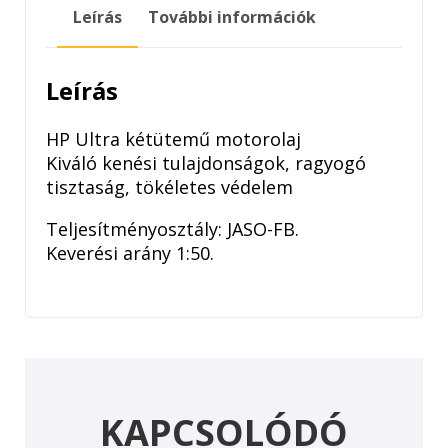
2T
Leírás
További információk
100ML
mennyiség
Leírás
HP Ultra kétütemű motorolaj
Kiváló kenési tulajdonságok, ragyogó
tisztaság, tökéletes védelem
Teljesítményosztály: JASO-FB.
Keverési arány 1:50.
KAPCSOLÓDÓ