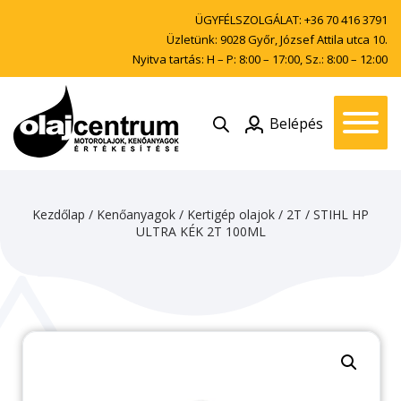
ÜGYFÉLSZOLGÁLAT:
+36 70 416 3791
Üzletünk: 9028 Győr, József Attila utca 10.
Nyitva tartás: H – P: 8:00 – 17:00, Sz.: 8:00 – 12:00
Belépés
Kezdőlap
/
Kenőanyagok
/
Kertigép olajok
/
2T
/ STIHL HP
ULTRA KÉK 2T 100ML