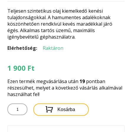
Teljesen szintetikus olaj kiemelkedő kenési
tulajdonságokkal. A hamumentes adalékoknak
köszönhetően rendkívül kevés maradékkal járó
égés. Alkalmas tartós üzemű, maximális
igénybevételű géphasználatra.
Elérhetőség:
Raktáron
1 900
Ft
Ezen termék megvásárlása után
19
pontban
részesülhet, melyet a következő vásárlás alkalmával
használhat fel!
STIHL
Kosárba
HP
ULTRA
KÉK