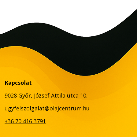
Kapcsolat
9028 Győr, József Attila utca 10.
ugyfelszolgalat@olajcentrum.hu
+36 70 416 3791