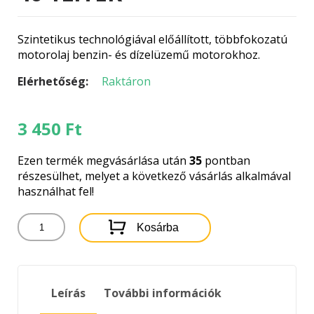
Szintetikus technológiával előállított, többfokozatú
motorolaj benzin- és dízelüzemű motorokhoz.
Elérhetőség:
Raktáron
3 450
Ft
Ezen termék megvásárlása után
35
pontban
részesülhet, melyet a következő vásárlás alkalmával
használhat fel!
TOTAL
Kosárba
QUARTZ
9000
5W-
40
Leírás
További információk
1LITER
mennyiség