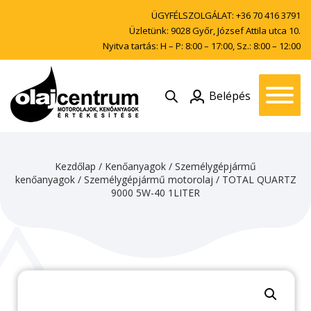
ÜGYFÉLSZOLGÁLAT:
+36 70 416 3791
Üzletünk: 9028 Győr, József Attila utca 10.
Nyitva tartás: H – P: 8:00 – 17:00, Sz.: 8:00 – 12:00
Belépés
Kezdőlap
/
Kenőanyagok
/
Személygépjármű
kenőanyagok
/
Személygépjármű motorolaj
/ TOTAL QUARTZ
9000 5W-40 1LITER