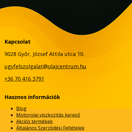
Kapcsolat
9028 Győr, József Attila utca 10.
ugyfelszolgalat@olajcentrum.hu
+36 70 416 3791
Hasznos információk
Blog
Motorolaj viszkozitás kereső
Akciós termékek
Általános Szerződési Feltételek