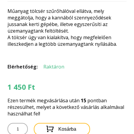
Műanyag tölcsér szűrőhálóval ellátva, mely
meggátolja, hogy a kannából szennyeződések
jussanak kerti gépébe, illetve egyszerűsíti az
üzemanyagtank feltöltését.
A tölcsér úgy van kialakítva, hogy megfelelően
illeszkedjen a legtöbb üzemanyagtank nyílásába.
Elérhetőség:
Raktáron
1 450
Ft
Ezen termék megvásárlása után
15
pontban
részesülhet, melyet a következő vásárlás alkalmával
használhat fel!
ÜZEMANYAGTÖLCSÉR
Kosárba
-