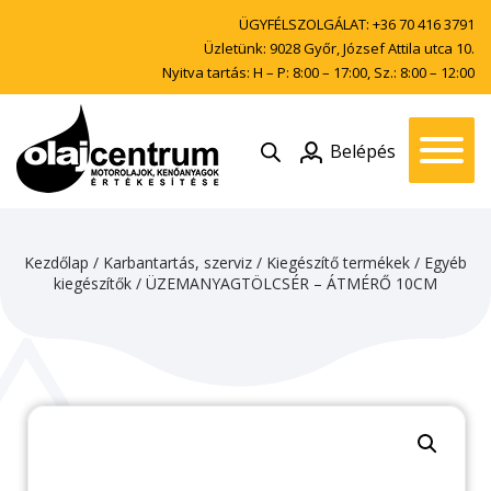
ÜGYFÉLSZOLGÁLAT:
+36 70 416 3791
Üzletünk: 9028 Győr, József Attila utca 10.
Nyitva tartás: H – P: 8:00 – 17:00, Sz.: 8:00 – 12:00
Belépés
Kezdőlap
/
Karbantartás, szerviz
/
Kiegészítő termékek
/
Egyéb
kiegészítők
/ ÜZEMANYAGTÖLCSÉR – ÁTMÉRŐ 10CM