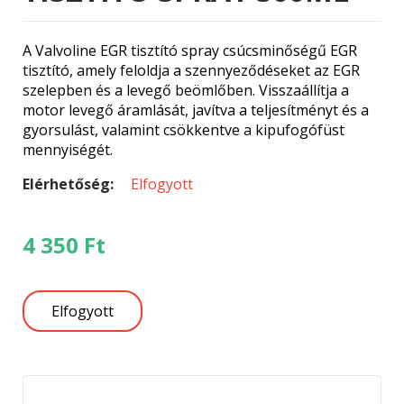
A Valvoline EGR tisztító spray csúcsminőségű EGR
tisztító, amely feloldja a szennyeződéseket az EGR
szelepben és a levegő beömlőben. Visszaállítja a
motor levegő áramlását, javítva a teljesítményt és a
gyorsulást, valamint csökkentve a kipufogófüst
mennyiségét.
Elérhetőség:
Elfogyott
4 350
Ft
Elfogyott