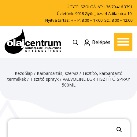
ÜGYFÉLSZOLGÁLAT:
+36 70 416 3791
Üzletünk: 9028 Győr, József Attila utca 10.
Nyitva tartás: H – P: 8:00 – 17:00, Sz.: 8:00 – 12:00
Belépés
Kezdőlap
/
Karbantartás, szerviz
/
Tisztító, karbantartó
termékek
/
Tisztító sprayk
/ VALVOLINE EGR TISZTÍTÓ SPRAY
500ML